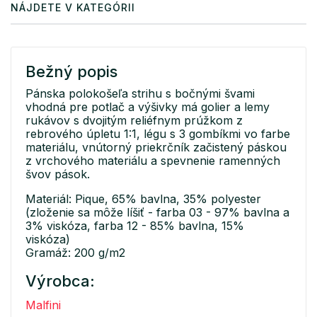
NÁJDETE V KATEGÓRII
Bežný popis
Pánska polokošeľa strihu s bočnými švami
vhodná pre potlač a výšivky má golier a lemy
rukávov s dvojitým reliéfnym prúžkom z
rebrového úpletu 1:1, légu s 3 gombíkmi vo farbe
materiálu, vnútorný priekrčník začistený páskou
z vrchového materiálu a spevnenie ramenných
švov pások.
Materiál: Pique, 65% bavlna, 35% polyester
(zloženie sa môže líšiť - farba 03 - 97% bavlna a
3% viskóza, farba 12 - 85% bavlna, 15%
viskóza)
Gramáž: 200 g/m2
Výrobca:
Malfini