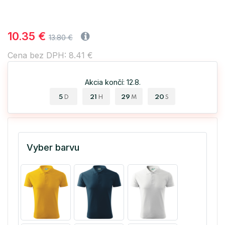
10.35 €
13.80 €
Cena bez DPH: 8.41 €
Akcia končí: 12.8.
5
21
29
19
D
H
M
S
Vyber barvu