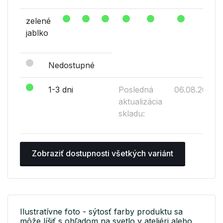
zelené
jablko
Nedostupné
1-3 dni
Posledná
06.08.2026
aktualizácia
skladu:
Zobraziť dostupnosti všetkých variánt
Ilustratívne foto - sýtosť farby produktu sa
môže líšiť s ohľadom na svetlo v ateliéri alebo