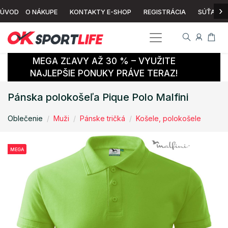
›
ÚVOD
O NÁKUPE
KONTAKTY E-SHOP
REGISTRÁCIA
SÚŤAŽ
MEGA ZĽAVY AŽ 30 % – VYUŽITE
NAJLEPŠIE PONUKY PRÁVE TERAZ!
Pánska polokošeľa Pique Polo Malfini
Oblečenie
Muži
Pánske tričká
Košele, polokošele
MEGA