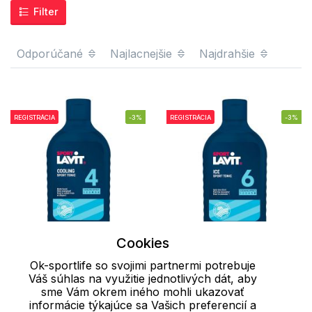
Filter
Odporúčané
Najlacnejšie
Najdrahšie
REGISTRÁCIA
-3%
REGISTRÁCIA
-3%
Cookies
Ok-sportlife so svojimi partnermi potrebuje
Váš súhlas na využitie jednotlivých dát, aby
Chladivé športové
Športové tonikum 250
sme Vám okrem iného mohli ukazovať
tonikum 250 ml Cooling
ml Ice Sport Sport Lavit
informácie týkajúce sa Vašich preferencií a