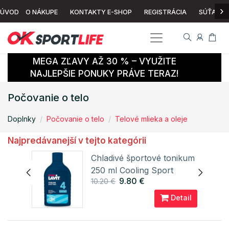
›
ÚVOD
O NÁKUPE
KONTAKTY E-SHOP
REGISTRÁCIA
SÚŤAŽ
MEGA ZĽAVY AŽ 30 % – VYUŽITE
NAJLEPŠIE PONUKY PRÁVE TERAZ!
Počovanie o telo
Doplnky
Počovanie o telo
Telové mlieka a oleje
Najpredávanejší v tejto kategórii
ml
Chladivé športové tonikum
250 ml Cooling Sport
9.80 €
10.20 €
Sport Lavit
ail
Detail