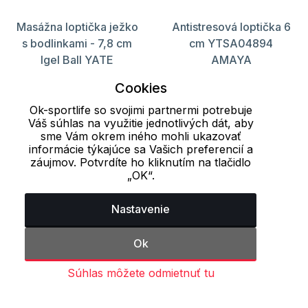
Masážna loptička ježko
Antistresová loptička 6
s bodlinkami - 7,8 cm
cm YTSA04894
Igel Ball YATE
AMAYA
3.50 €
2.20 €
2.50 €
Cookies
S registráciou 3.15 €
S registráciou 1.98 €
Ok-sportlife so svojimi partnermi potrebuje
Váš súhlas na využitie jednotlivých dát, aby
sme Vám okrem iného mohli ukazovať
informácie týkajúce sa Vašich preferencií a
Načítať ďalších 24 položiek
záujmov. Potvrdíte ho kliknutím na tlačidlo
„OK“.
1
2
3
4
Nastavenie
Naposledy prezerané produkty
Ok
Súhlas môžete odmietnuť tu