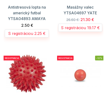
Antistresová lopta na
Masážny valec
americký futbal
YTSA04697 YATE
YTSA04893 AMAYA
21.30 €
26.60 €
2.50 €
S registráciou 19.17 €
S registráciou 2.25 €
REGISTRÁCIA
REGISTRÁCIA
-12%