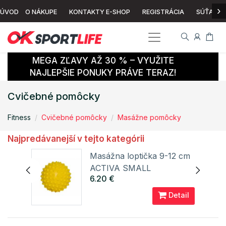
›
ÚVOD
O NÁKUPE
KONTAKTY E-SHOP
REGISTRÁCIA
SÚŤAŽ
MEGA ZĽAVY AŽ 30 % – VYUŽITE
NAJLEPŠIE PONUKY PRÁVE TERAZ!
Cvičebné pomôcky
Fitness
Cvičebné pomôcky
Masážne pomôcky
Najpredávanejší v tejto kategórii
Masážna loptička 9-12 cm
N
ACTIVA SMALL
6.20 €
Ledragomma
ail
Detail