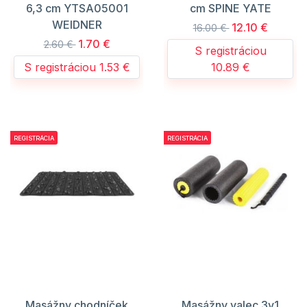
6,3 cm YTSA05001
cm SPINE YATE
WEIDNER
12.10 €
16.00 €
1.70 €
2.60 €
S registráciou
S registráciou 1.53 €
10.89 €
REGISTRÁCIA
REGISTRÁCIA
Masážny chodníček
Masážny valec 3v1