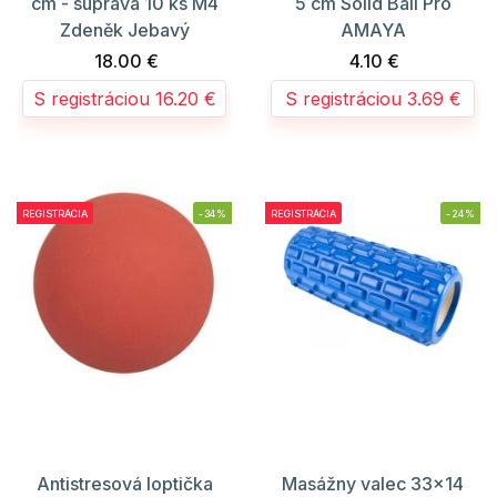
cm - súprava 10 ks M4
5 cm Solid Ball Pro
Zdeněk Jebavý
AMAYA
18.00 €
4.10 €
S registráciou 16.20 €
S registráciou 3.69 €
REGISTRÁCIA
-34%
REGISTRÁCIA
-24%
Antistresová loptička
Masážny valec 33x14