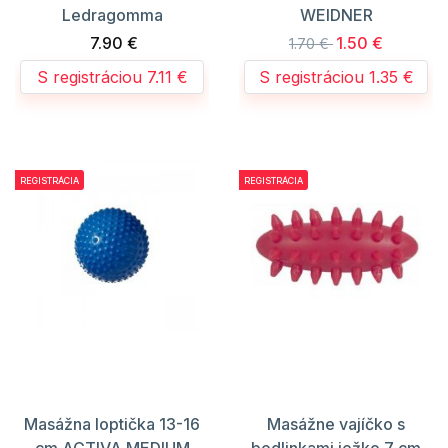
Ledragomma
WEIDNER
7.90 €
1.50 €
1.70 €
S registráciou 7.11 €
S registráciou 1.35 €
REGISTRÁCIA
REGISTRÁCIA
Masážna loptička 13-16
Masážne vajíčko s
cm ACTIVA MEDIUM
bodlinkami ježko 7 cm