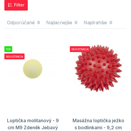
Filter
Odporúčané
Najlacnejšie
Najdrahšie
TOP
REGISTRÁCIA
REGISTRÁCIA
Loptička molitanový - 9
Masážna loptička ježko
cm M9 Zdeněk Jebavý
s bodlinkami - 9,2 cm