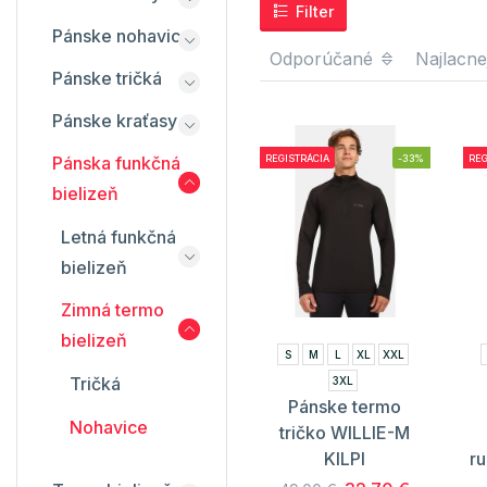
Filter
Pánske nohavice
Odporúčané
Najlacne
Pánske tričká
Pánske kraťasy
Pánska funkčná
REGISTRÁCIA
-33%
REG
bielizeň
Letná funkčná
bielizeň
Zimná termo
bielizeň
S
M
L
XL
XXL
Tričká
3XL
Pánske termo
Nohavice
tričko WILLIE-M
KILPI
r