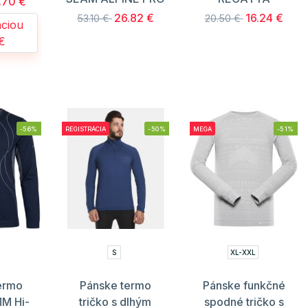
.70 €
26.82 €
16.24 €
53.10 €
20.50 €
áciou
 €
-56%
REGISTRÁCIA
-50%
MEGA
-51%
S
XL-XXL
ermo
Pánske termo
Pánske funkčné
MM Hi-
tričko s dlhým
spodné tričko s