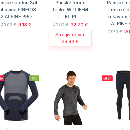
ánske spodné 3/4
Pánske termo
Pánske fu
ohavice PINEIOS
tričko WILLIE-M
tričko s 
2 ALPINE PRO
KILPI
rukávom
ALPINE
9.18 €
32.70 €
49.00 €
49.00 €
20
32.70 €
S registráciou
29.43 €
GA
-40%
MEGA