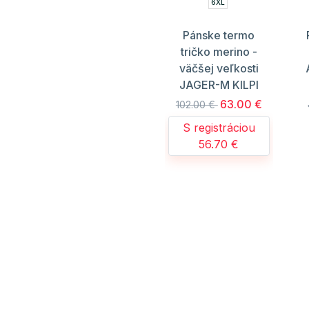
6XL
Pánske termo
tričko merino -
väčšej veľkosti
JAGER-M KILPI
63.00 €
102.00 €
S registráciou
56.70 €