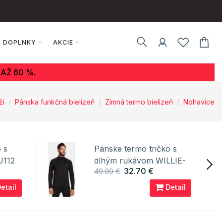
DOPLNKY
AKCIE
AŽ 60 %.
ži
Pánska funkčná bielizeň
Zimná termo bielizeň
Nohavice
 s
Pánske termo tričko s
U112
dlhým rukávom WILLIE-
32.70 €
49.00 €
M KILPI
etail
Detail