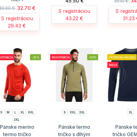
45.50 €
34
39.10 €
32.70 €
49.00 €
S registráciou
S registr
S registráciou
43.22 €
31.23
29.43 €
ISTRÁCIA
-35%
REGISTRÁCIA
-50%
VÝPREDAJ SKLADU
MEGA
S
M
L
XL
XXL
S
XXL
3XL
XL
3XL
Pánske merino
Pánske termo
Pánske t
termo tričko
tričko s dlhým
tričko GE