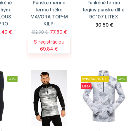
nkčné
Pánske merino
Funkčné termo
dlhým
termo tričko
legíny pánske dlhé
 LOUS
MAVORA TOP-M
9C107 LITEX
 PRO
KILPI
30.50 €
.40 €
77.60 €
102.00 €
S registráciou
69.84 €
-49%
VÝPREDAJ SKLADU
-41%
MEGA