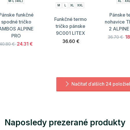
M-L (4XL)
XL
XX
M
L
XL
XXL
Pánske funkčné
Pánske t
Funkčné termo
spodné tričko
nohavice 
tričko pánske
AMBOS ALPINE
2 ALPINE
9C001 LITEX
PRO
18
36.70 €
36.60 €
24.31 €
40.80 €
Načítať ďalších 24 položie
Naposledy prezerané produkty