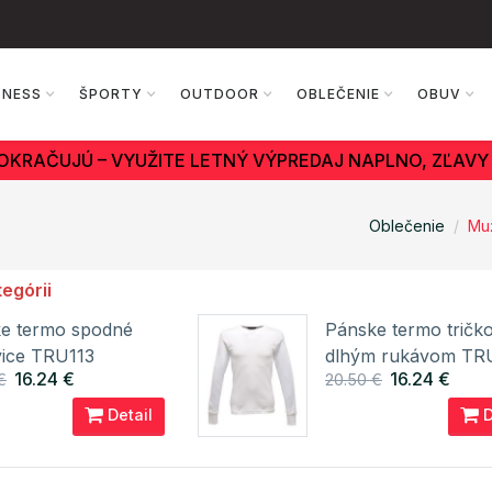
TNESS
ŠPORTY
OUTDOOR
OBLEČENIE
OBUV
OKRAČUJÚ – VYUŽITE LETNÝ VÝPREDAJ NAPLNO, ZĽAVY 
Oblečenie
Mu
tegórii
e termo spodné
Pánske termo tričko
ice TRU113
dlhým rukávom TR
16.24 €
16.24 €
€
20.50 €
TTA
REGATTA
Detail
D