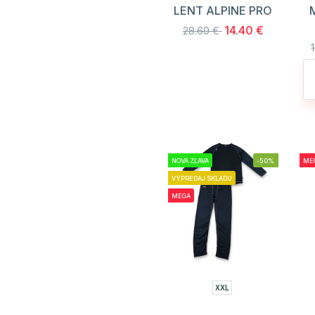
LENT ALPINE PRO
14.40 €
28.60 €
NOVÁ ZĽAVA
-50%
ME
VÝPREDAJ SKLADU
MEGA
XXL