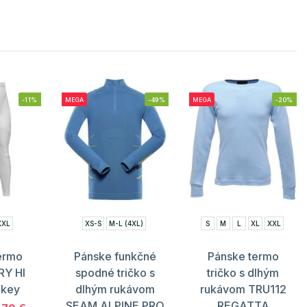
-11%
MEGA
-49%
MEGA
-20%
XXL
XS-S
M-L (4XL)
S
M
L
XL
XXL
ermo
Pánske funkčné
Pánske termo
RY HI
spodné tričko s
tričko s dlhým
okey
dlhým rukávom
rukávom TRU112
SEAM ALPINE PRO
REGATTA