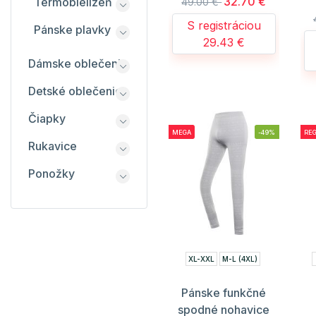
32.70 €
Termobielizeň
49.00 €
S registráciou
Pánske plavky
29.43 €
Dámske oblečenie
Detské oblečenie
Čiapky
MEGA
-49%
REG
Rukavice
Ponožky
XL-XXL
M-L (4XL)
Pánske funkčné
spodné nohavice