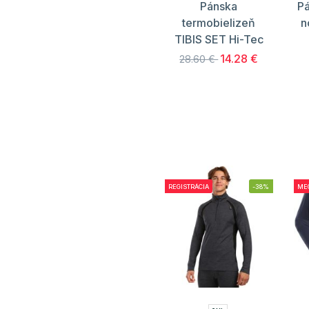
Pánska
P
termobielizeň
n
TIBIS SET Hi-Tec
14.28 €
28.60 €
REGISTRÁCIA
-38%
ME