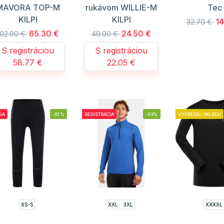
MAVORA TOP-M
rukávom WILLIE-M
Tec
KILPI
KILPI
14
32.70 €
65.30 €
24.50 €
102.00 €
49.00 €
S registráciou
S registráciou
58.77 €
22.05 €
GA
-81%
REGISTRÁCIA
-33%
VÝPREDAJ SKLADU
XS-S
XXL
3XL
XXXXL