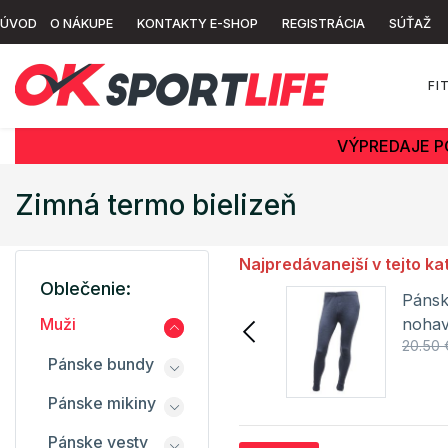
ÚVOD
O NÁKUPE
KONTAKTY E-SHOP
REGISTRÁCIA
SÚŤAŽ
FI
VÝPREDAJE P
Zimná termo bielizeň
Najpredávanejší v tejto ka
Oblečenie:
Pánsk
Funkčné termo tričko
nohav
Muži
pánske 9C106 LITEX
34.50 €
20.50 
REGA
Pánske bundy
Detail
Pánske mikiny
Pánske vesty