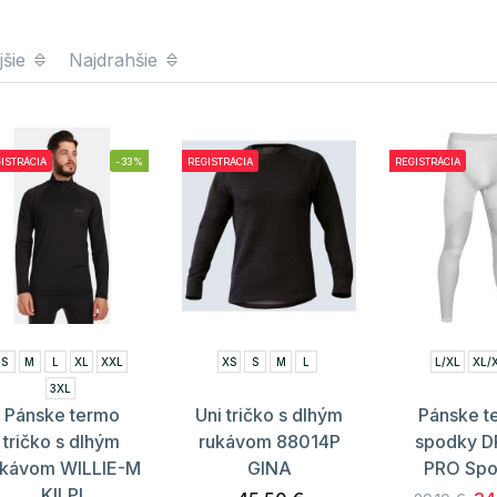
jšie
Najdrahšie
ISTRÁCIA
-33%
REGISTRÁCIA
REGISTRÁCIA
S
M
L
XL
XXL
XS
S
M
L
L/XL
XL/
3XL
Pánske termo
Uni tričko s dlhým
Pánske t
tričko s dlhým
rukávom 88014P
spodky D
ukávom WILLIE-M
GINA
PRO Sp
KILPI