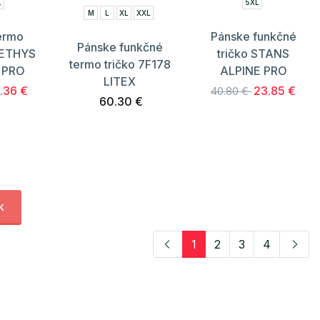
L
5XL
M
L
XL
XXL
ermo
Pánske funkčné
Pánske funkčné
TETHYS
tričko STANS
termo tričko 7F178
 PRO
ALPINE PRO
LITEX
.36 €
23.85 €
40.80 €
60.30 €
k
1
2
3
4