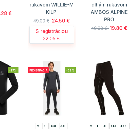
rukávom WILLIE-M
dlhým rukávom
KILPI
AMBOS ALPINE
.28 €
PRO
24.50 €
49.00 €
19.80 €
40.80 €
S registráciou
22.05 €
-37%
REGISTRÁCIA
-23%
M
XL
XXL
3XL
M
L
XL
XXL
XXXL