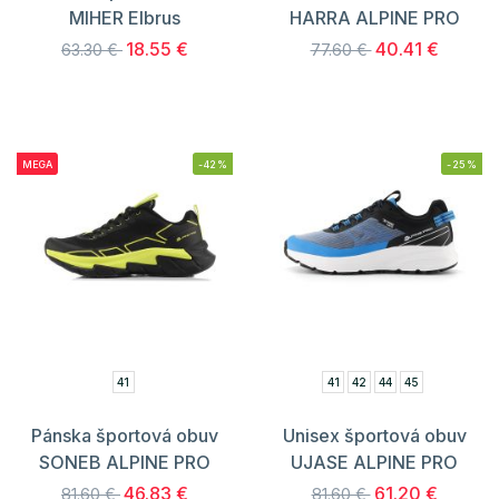
MIHER Elbrus
HARRA ALPINE PRO
18.55 €
40.41 €
63.30 €
77.60 €
MEGA
-42%
-25%
41
41
42
44
45
Pánska športová obuv
Unisex športová obuv
SONEB ALPINE PRO
UJASE ALPINE PRO
46.83 €
61.20 €
81.60 €
81.60 €