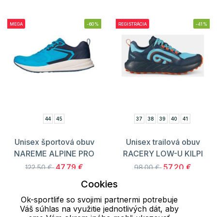
MEGA
-60%
REGISTRÁCIA
-41%
44
45
37
38
39
40
41
Unisex športová obuv
Unisex trailová obuv
NAREME ALPINE PRO
RACERY LOW-U KILPI
47.79 €
57.20 €
122.50 €
98.00 €
Cookies
S registráciou
51.48 €
Ok-sportlife so svojimi partnermi potrebuje
Váš súhlas na využitie jednotlivých dát, aby