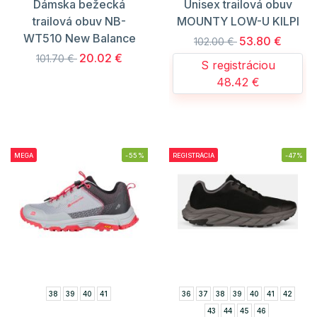
Dámska bežecká
Unisex trailová obuv
trailová obuv NB-
MOUNTY LOW-U KILPI
WT510 New Balance
53.80 €
102.00 €
20.02 €
101.70 €
S registráciou
48.42 €
MEGA
-55%
REGISTRÁCIA
-47%
38
39
40
41
36
37
38
39
40
41
42
43
44
45
46