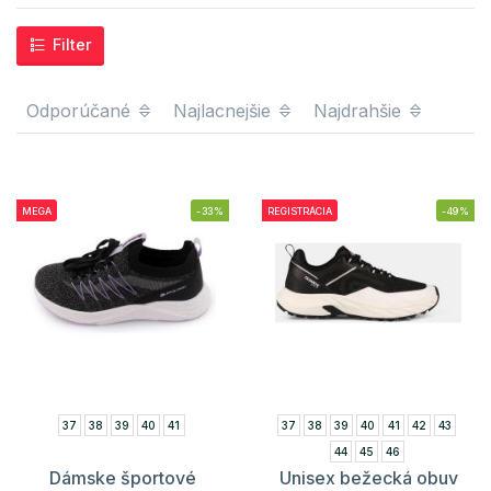
Filter
Odporúčané
Najlacnejšie
Najdrahšie
MEGA
-33%
REGISTRÁCIA
-49%
37
38
39
40
41
37
38
39
40
41
42
43
44
45
46
Dámske športové
Unisex bežecká obuv