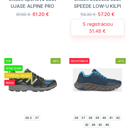
UJASE ALPINE PRO
SPEEDE LOW-U KILPI
61.20 €
57.20 €
81.60 €
114.30 €
S registráciou
51.48 €
TOP
-80%
REGISTRÁCIA
-47%
NOVÁ ZĽAVA
VÝPREDAJ SKLADU
MEGA
36.5
37
36
37
38
39
40
41
42
43
44
45
46