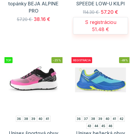
topánky BEJA ALPINE
SPEEDE LOW-U KILPI
PRO
57.20 €
114.30 €
38.16 €
57.20 €
S registráciou
51.48 €
TOP
-25%
REGISTRÁCIA
-49%
36
38
39
40
41
36
37
38
39
40
41
42
43
44
45
46
Unisex športová obuv
Unisex bežecká obuv