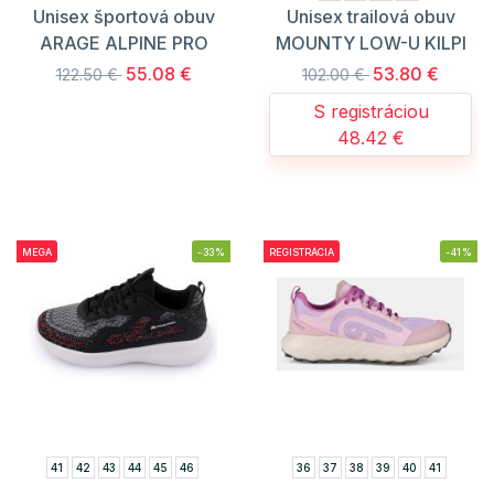
Unisex športová obuv
Unisex trailová obuv
ARAGE ALPINE PRO
MOUNTY LOW-U KILPI
55.08 €
53.80 €
122.50 €
102.00 €
S registráciou
48.42 €
MEGA
-33%
REGISTRÁCIA
-41%
41
42
43
44
45
46
36
37
38
39
40
41