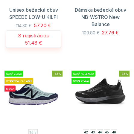
Unisex bežecká obuv
Dámska bežecká obuv
SPEEDE LOW-U KILPI
NB-WSTRO New
Balance
57.20 €
114.30 €
27.76 €
109.80 €
S registráciou
51.48 €
NOVÁ ZĽAVA
-82%
NOVÁ KOLEKCIA
-42%
VÝPREDAJ SKLADU
NOVÁ ZĽAVA
MEGA
36.5
42
43
44
45
46