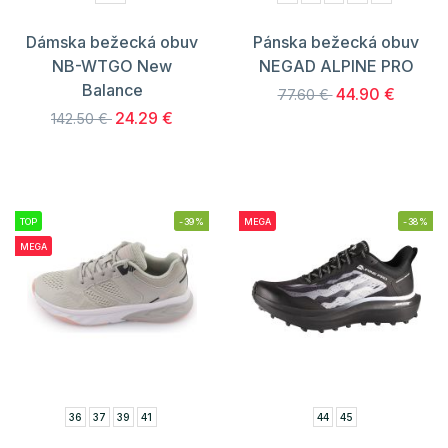
Dámska bežecká obuv
Pánska bežecká obuv
NB-WTGO New
NEGAD ALPINE PRO
Balance
44.90 €
77.60 €
24.29 €
142.50 €
TOP
-39%
MEGA
-38%
MEGA
36
37
39
41
44
45