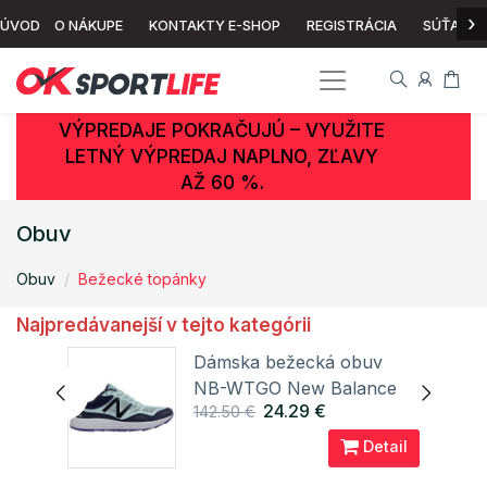
›
ÚVOD
O NÁKUPE
KONTAKTY E-SHOP
REGISTRÁCIA
SÚŤAŽ
VÝPREDAJE POKRAČUJÚ – VYUŽITE
LETNÝ VÝPREDAJ NAPLNO, ZĽAVY
AŽ 60 %.
Obuv
Obuv
Bežecké topánky
Najpredávanejší v tejto kategórii
Dámska bežecká obuv
NB-WTGO New Balance
24.29 €
142.50 €
ail
Detail