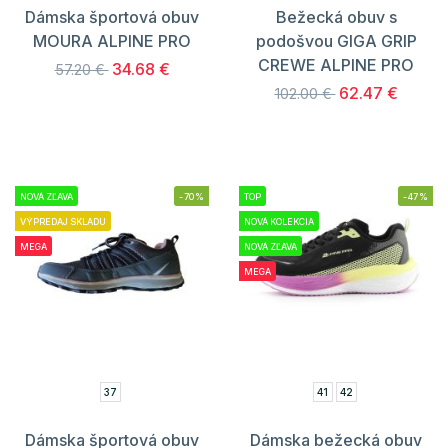
Dámska športová obuv
Bežecká obuv s
MOURA ALPINE PRO
podošvou GIGA GRIP
CREWE ALPINE PRO
34.68 €
57.20 €
62.47 €
102.00 €
NOVÁ ZĽAVA
-70%
TOP
-47%
VÝPREDAJ SKLADU
NOVÁ KOLEKCIA
MEGA
NOVÁ ZĽAVA
MEGA
37
41
42
Dámska športová obuv
Dámska bežecká obuv