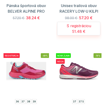
Pánska športová obuv
Unisex trailová obuv
BELVER ALPINE PRO
RACERY LOW-U KILPI
38.24 €
57.20 €
57.20 €
98.00 €
S registráciou
51.48 €
REGISTRÁCIA
-49%
NOVÁ ZĽAVA
-74%
MEGA
36
37
38
39
37
37.5