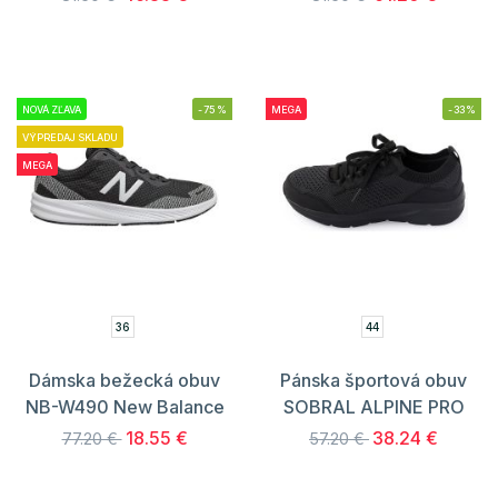
NOVÁ ZĽAVA
-75%
MEGA
-33%
VÝPREDAJ SKLADU
MEGA
36
44
Dámska bežecká obuv
Pánska športová obuv
NB-W490 New Balance
SOBRAL ALPINE PRO
18.55 €
38.24 €
77.20 €
57.20 €