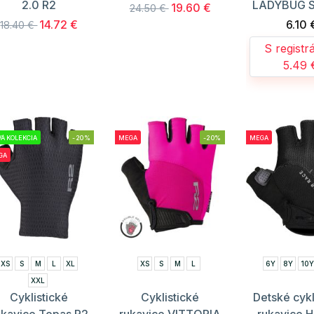
2.0 R2
LADYBUG 
19.60 €
24.50 €
14.72 €
6.10 
18.40 €
S registr
5.49 
Á KOLEKCIA
-20%
MEGA
-20%
MEGA
GA
XS
S
M
L
XL
XS
S
M
L
6Y
8Y
10Y
XXL
Cyklistické
Cyklistické
Detské cykl