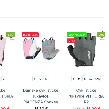
-20%
REGISTRÁCIA
NOVÁ KOLEKCIA
-20%
MEGA
L
S
M
L
S
M
L
XL
XXL
ické
Dámske cyklistické
Cyklistické
ITTORIA
rukavice
rukavice VITTORIA
PIACENZA Spokey
R2
.00 €
14.30 €
18.00 €
22.50 €