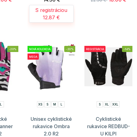
S registráciou
12.87 €
-20%
NOVÁ KOLEKCIA
-20%
REGISTRÁCIA
-14%
MEGA
L
XS
S
M
L
S
XL
XXL
ické
Unisex cyklistické
Cyklistické
Tanner
rukavice Ombra
rukavice REDBUD-
2
2.0 R2
U KILPI