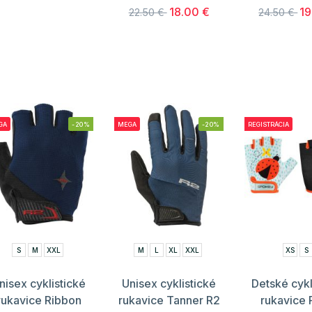
18.00 €
19
22.50 €
24.50 €
GA
-20%
MEGA
-20%
REGISTRÁCIA
S
M
XXL
M
L
XL
XXL
XS
S
nisex cyklistické
Unisex cyklistické
Detské cykl
rukavice Ribbon
rukavice Tanner R2
rukavice