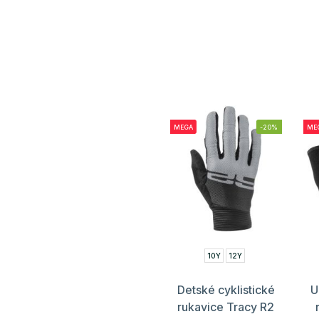
MEGA
-20%
ME
10Y
12Y
Detské cyklistické
U
rukavice Tracy R2