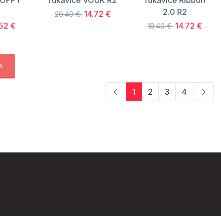
HOPPY
rukavice VOUK R2
rukavice Ribbon
2.0 R2
14.72 €
20.40 €
.52 €
14.72 €
18.40 €
k
1
2
3
4