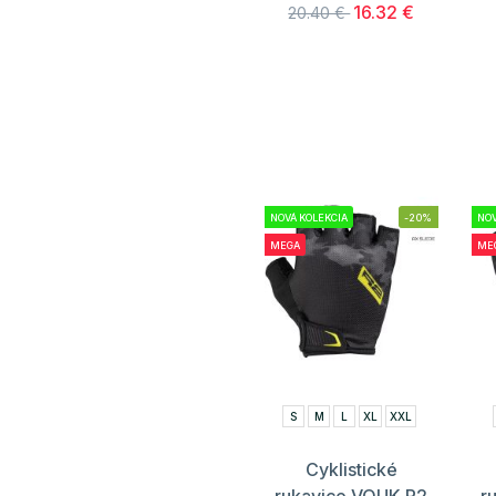
16.32 €
20.40 €
NOVÁ KOLEKCIA
-20%
NOV
MEGA
ME
S
M
L
XL
XXL
Cyklistické