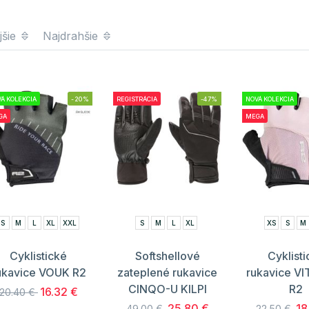
jšie
Najdrahšie
Á KOLEKCIA
-20%
REGISTRÁCIA
-47%
NOVÁ KOLEKCIA
GA
MEGA
S
M
L
XL
XXL
S
M
L
XL
XS
S
M
Cyklistické
Softshellové
Cyklist
ukavice VOUK R2
zateplené rukavice
rukavice V
CINQO-U KILPI
R2
16.32 €
20.40 €
25.80 €
18
49.00 €
22.50 €