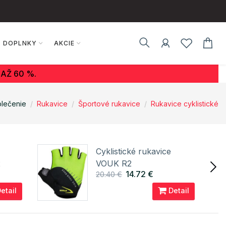
DOPLNKY
AKCIE
AŽ 60 %.
lečenie
Rukavice
Športové rukavice
Rukavice cyklistické
Cyklistické rukavice
2
VOUK R2
14.72 €
20.40 €
etail
Detail