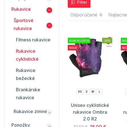
Filter
Rukavice
Odporúčané
Najlacne
Športové
rukavice
Fitness rukavice
NOVÁ KOLEKCIA
-20%
NOV
MEGA
ME
Rukavice
cyklistické
Rukavice
bežecké
Brankárske
XS
S
M
L
rukavice
Unisex cyklistické
Rukavice zimné
rukavice Ombra
r
2.0 R2
Ponožky
18.00 €
22.50 €