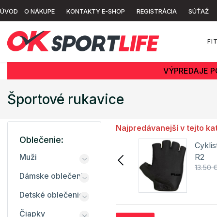
ÚVOD
O NÁKUPE
KONTAKTY E-SHOP
REGISTRÁCIA
SÚŤAŽ
FI
VÝPREDAJE P
Športové rukavice
Najpredávanejší v tejto ka
Oblečenie:
Cyklistické rukavice
Cyklis
VITTORIA R2
R2
Muži
18.00 €
24.50 €
13.50 
Dámske oblečenie
Detail
Detské oblečenie
Čiapky