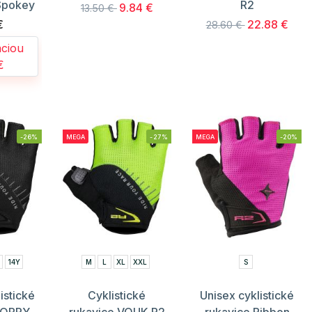
Spokey
R2
9.84 €
13.50 €
€
22.88 €
28.60 €
áciou
€
-26%
MEGA
-27%
MEGA
-20%
14Y
M
L
XL
XXL
S
istické
Cyklistické
Unisex cyklistické