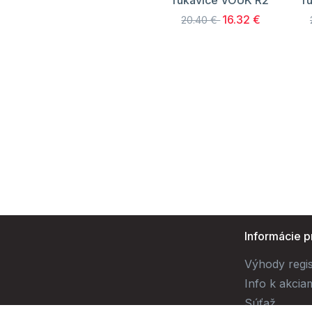
rukavice VOUK R2
r
16.32 €
20.40 €
Informácie p
Výhody regis
Info k akcia
Súťaž