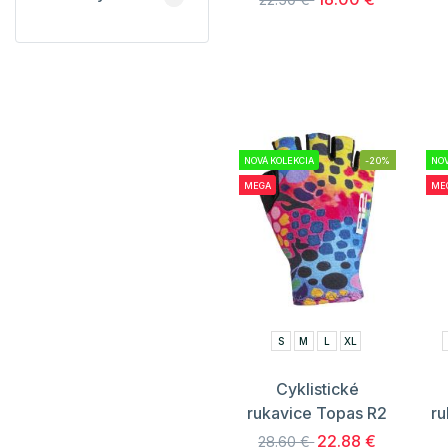
NOVÁ KOLEKCIA
-20%
NOV
MEGA
ME
S
M
L
XL
Cyklistické
rukavice Topas R2
ru
22.88 €
28.60 €