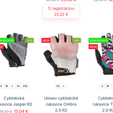
S registráciou
23.22 €
Á KOLEKCIA
-20%
MEGA
-20%
NOVÁ KOLEKCIA
GA
MEGA
S
M
L
XL
XXL
XS
L
S
M
Cyklistické
Unisex cyklistické
Cyklist
kavice Jasper R2
rukavice Ombra
rukavice 
2.0 R2
2.0 R
13.04 €
16.30 €