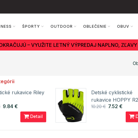
TNESS
ŠPORTY
OUTDOOR
OBLEČENIE
OBUV
OKRAČUJÚ – VYUŽITE LETNÝ VÝPREDAJ NAPLNO, ZĽAVY 
Ob
tegórii
tické rukavice Riley
Detské cyklistické
rukavice HOPPY R
9.84 €
7.52 €
€
10.20 €
Detail
D