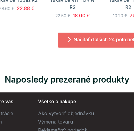
ukavice Topas R2
rukavice VITTORIA
rukavice 
R2
R2
22.88 €
28.60 €
18.00 €
7
22.50 €
10.20 €
Načítať ďalších 24 položie
Naposledy prezerané produkty
re vas
Všetko o nákupe
trácie
Ako vytvoriť objednávku
m
Výmena tovaru
Reklamačný poriadok