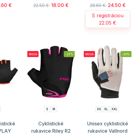
.60 €
18.00 €
24.50 €
22.50 €
28.60 €
S registráciou
22.05 €
MEGA
-27%
MEGA
-20%
S
M
XS
XL
XXL
istické
Cyklistické
Unisex cyklistické
 PLAY
rukavice Riley R2
rukavice Vallnord