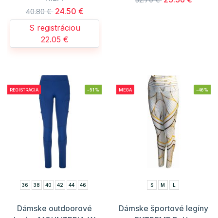
24.50 €
40.80 €
S registráciou
22.05 €
REGISTRÁCIA
-51%
MEGA
-46%
36
38
40
42
44
46
S
M
L
Dámske outdoorové
Dámske športové legíny