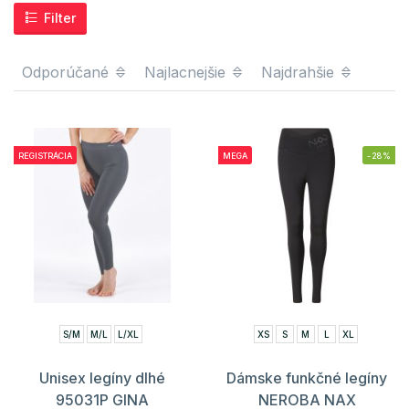
Filter
Odporúčané
Najlacnejšie
Najdrahšie
REGISTRÁCIA
MEGA
-28%
S/M
M/L
L/XL
XS
S
M
L
XL
Unisex legíny dlhé
Dámske funkčné legíny
95031P GINA
NEROBA NAX