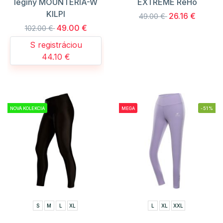
legíny MOUNTERIA-W
EXTREME ReHo
KILPI
26.16 €
49.00 €
49.00 €
102.00 €
S registráciou
44.10 €
NOVÁ KOLEKCIA
MEGA
-51%
S
M
L
XL
L
XL
XXL