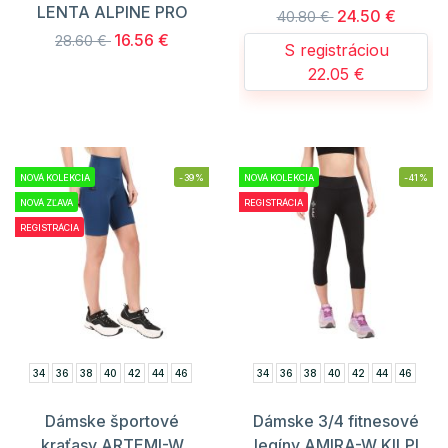
LENTA ALPINE PRO
24.50 €
40.80 €
16.56 €
28.60 €
S registráciou
22.05 €
NOVÁ KOLEKCIA
-39%
NOVÁ KOLEKCIA
-41%
NOVÁ ZĽAVA
REGISTRÁCIA
REGISTRÁCIA
34
36
38
40
42
44
46
34
36
38
40
42
44
46
Dámske športové
Dámske 3/4 fitnesové
kraťasy ARTEMI-W
legíny AMIRA-W KILPI