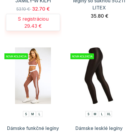
JAMILY-W KILPI
legíny so sukňou 5G211
LITEX
32.70 €
53.10 €
35.80 €
S registráciou
29.43 €
NOVÁ KOLEKCIA
NOVÁ KOLEKCIA
S
M
L
S
M
L
XL
Dámske funkčné legíny
Dámske lesklé legíny