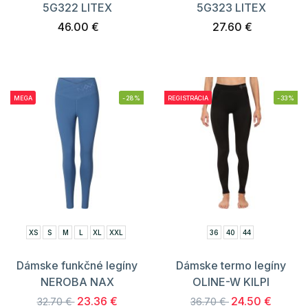
5G322 LITEX
5G323 LITEX
46.00 €
27.60 €
MEGA
-28%
REGISTRÁCIA
-33%
XS
S
M
L
XL
XXL
36
40
44
Dámske funkčné legíny
Dámske termo legíny
NEROBA NAX
OLINE-W KILPI
23.36 €
24.50 €
32.70 €
36.70 €