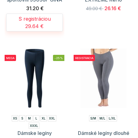
31.20 €
26.16 €
49.00 €
S registráciou
29.64 €
MEGA
-25%
REGISTRÁCIA
XS
S
M
L
XL
XXL
S/M
M/L
L/XL
XXXL
Dámske legíny
Dámské legíny dlouhé