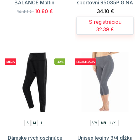
BALANCE Malfini
sportovní 95035P GINA
10.80 €
34.10 €
14.40 €
S registráciou
32.39 €
MEGA
-40%
REGISTRÁCIA
S
M
L
S/M
M/L
L/XL
Dámske rýchloschnúce
Unisex legíny 3/4 dĺžka