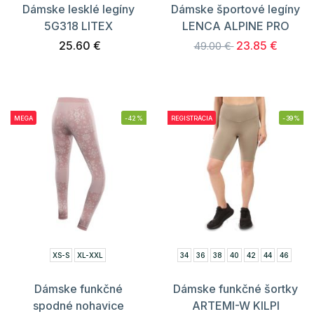
Dámske lesklé legíny
Dámske športové legíny
5G318 LITEX
LENCA ALPINE PRO
25.60 €
23.85 €
49.00 €
MEGA
-42%
REGISTRÁCIA
-39%
XS-S
XL-XXL
34
36
38
40
42
44
46
Dámske funkčné
Dámske funkčné šortky
spodné nohavice
ARTEMI-W KILPI