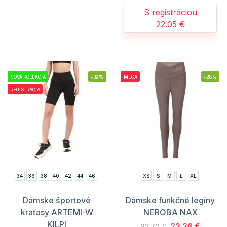
S registráciou
22.05 €
NOVÁ KOLEKCIA
-39%
MEGA
-28%
REGISTRÁCIA
34
36
38
40
42
44
46
XS
S
M
L
XL
Dámske športové
Dámske funkčné legíny
kraťasy ARTEMI-W
NEROBA NAX
KILPI
23.36 €
32.70 €