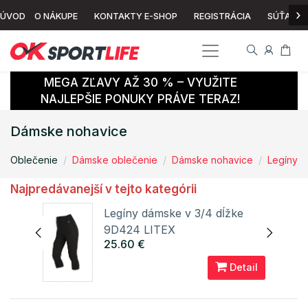
›
ÚVOD
O NÁKUPE
KONTAKTY E-SHOP
REGISTRÁCIA
SÚŤAŽ
MEGA ZĽAVY AŽ 30 % – VYUŽITE
NAJLEPŠIE PONUKY PRÁVE TERAZ!
Dámske nohavice
Oblečenie
Dámske oblečenie
Dámske nohavice
Legíny
Najpredávanejší v tejto kategórii
D425
Legíny dámske v 3/4 dĺžke
9D424 LITEX
25.60 €
ail
Detail