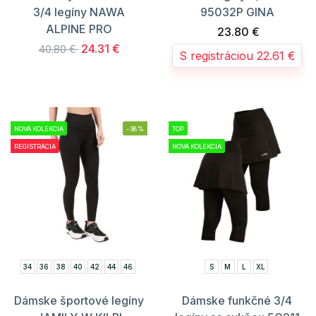
3/4 legíny NAWA
95032P GINA
ALPINE PRO
23.80 €
24.31 €
40.80 €
S registráciou 22.61 €
NOVÁ KOLEKCIA
-38%
TOP
REGISTRÁCIA
NOVÁ KOLEKCIA
34
36
38
40
42
44
46
S
M
L
XL
Dámske športové legíny
Dámske funkčné 3/4