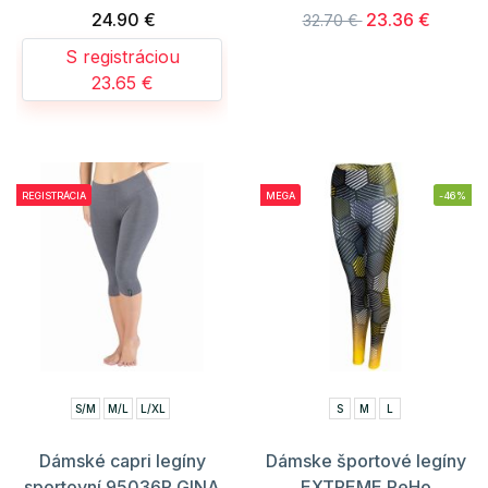
24.90 €
23.36 €
32.70 €
S registráciou
23.65 €
REGISTRÁCIA
MEGA
-46%
S/M
M/L
L/XL
S
M
L
Dámské capri legíny
Dámske športové legíny
sportovní 95036P GINA
EXTREME ReHo