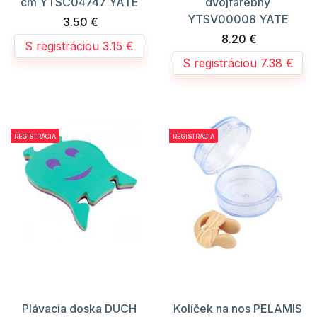
cm YTSC04747 YATE
dvojfarebný
YTSV00008 YATE
3.50 €
8.20 €
S registráciou 3.15 €
S registráciou 7.38 €
REGISTRÁCIA
REGISTRÁCIA
Plávacia doska DUCH
Kolíček na nos PELAMIS