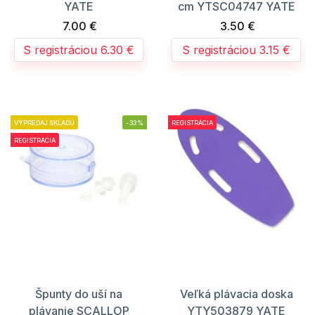
YATE
cm YTSC04747 YATE
7.00 €
3.50 €
S registráciou 6.30 €
S registráciou 3.15 €
VÝPREDAJ SKLADU
-33%
REGISTRÁCIA
REGISTRÁCIA
Špunty do uší na
Veľká plávacia doska
plávanie SCALLOP
YTY503879 YATE