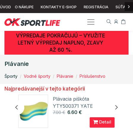
›
ÚVOD
O NÁKUPE
KONTAKTY E-SHOP
REGISTRÁCIA
SÚŤAŽ
VÝPREDAJE POKRAČUJÚ – VYUŽITE
LETNÝ VÝPREDAJ NAPLNO, ZĽAVY
AŽ 60 %.
Plávanie
Športy
Vodné športy
Plávanie
Príslušenstvo
Najpredávanejší v tejto kategórii
Plávacia piškóta
YTY500371 YATE
6.60 €
7.00 €
ail
Detail