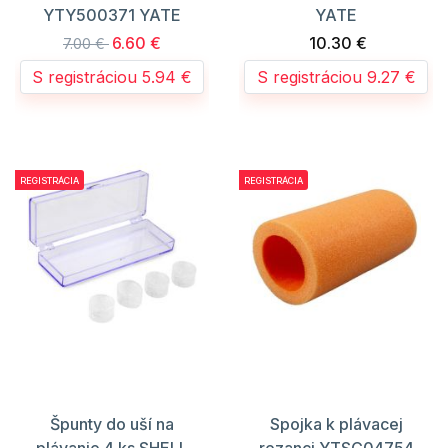
YTY500371 YATE
YATE
6.60 €
10.30 €
7.00 €
S registráciou 5.94 €
S registráciou 9.27 €
REGISTRÁCIA
REGISTRÁCIA
Špunty do uší na
Spojka k plávacej
plávanie 4 ks SHELL
rezanci YTSC04754