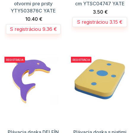
otvormi pre prsty
cm YTSC04747 YATE
YTY503876C YATE
3.50 €
10.40 €
S registráciou 3.15 €
S registráciou 9.36 €
REGISTRÁCIA
REGISTRÁCIA
Plávacia doska DELFÍN
Plávacia doska s piatimi