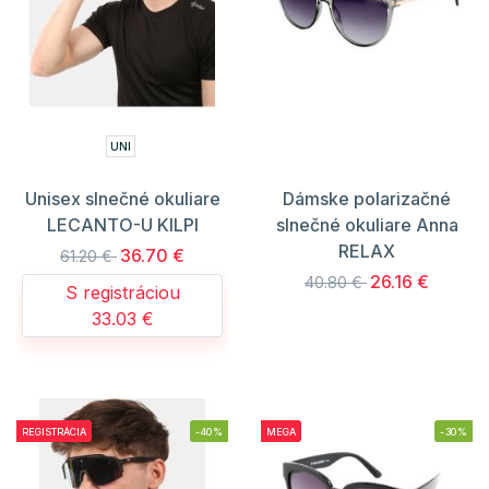
UNI
Unisex slnečné okuliare
Dámske polarizačné
LECANTO-U KILPI
slnečné okuliare Anna
RELAX
36.70 €
61.20 €
26.16 €
40.80 €
S registráciou
33.03 €
REGISTRÁCIA
-40%
MEGA
-30%