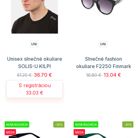
UNI
UNI
Unisex slnečné okuliare
Slnečné fashion
SOLIS-U KILPI
okuliare F2250 Finmark
36.70 €
13.04 €
61.20 €
18.80 €
S registráciou
33.03 €
NOVÁ KOLEKCIA
-20%
NOVÁ KOLEKCIA
-20%
MEGA
MEGA