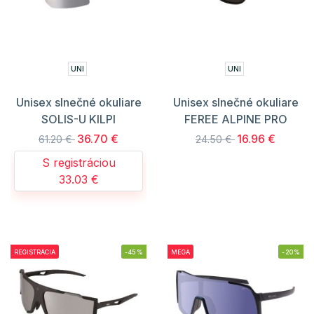
UNI
UNI
Unisex slnečné okuliare
Unisex slnečné okuliare
SOLIS-U KILPI
FEREE ALPINE PRO
36.70 €
16.96 €
61.20 €
24.50 €
S registráciou
33.03 €
REGISTRÁCIA
-45%
MEGA
-20%