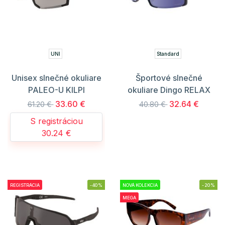
UNI
Standard
Unisex slnečné okuliare
Športové slnečné
PALEO-U KILPI
okuliare Dingo RELAX
33.60 €
32.64 €
61.20 €
40.80 €
S registráciou
30.24 €
REGISTRÁCIA
-40%
NOVÁ KOLEKCIA
-20%
MEGA