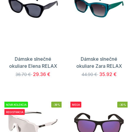
Dámske slnečné
Dámske slnečné
okuliare Elena RELAX
okuliare Zara RELAX
29.36 €
35.92 €
36.70 €
44.90 €
NOVÁ KOLEKCIA
-39%
MEGA
-30%
REGISTRÁCIA