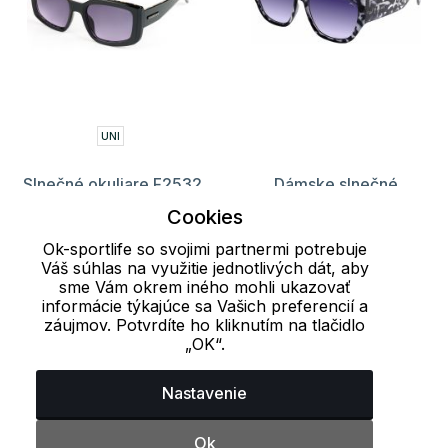
UNI
Slnečné okuliare F2532
Dámske slnečné
Finmark
okuliare Mia RELAX
Cookies
13.04 €
26.16 €
17.20 €
32.70 €
Ok-sportlife so svojimi partnermi potrebuje
Váš súhlas na využitie jednotlivých dát, aby
sme Vám okrem iného mohli ukazovať
informácie týkajúce sa Vašich preferencií a
Načítať ďalších 24 položiek
záujmov. Potvrdíte ho kliknutím na tlačidlo
„OK“.
1
2
3
4
5
6
Nastavenie
Naposledy prezerané produkty
Ok