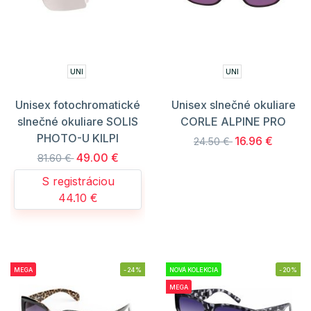
UNI
UNI
Unisex fotochromatické
Unisex slnečné okuliare
slnečné okuliare SOLIS
CORLE ALPINE PRO
PHOTO-U KILPI
16.96 €
24.50 €
49.00 €
81.60 €
S registráciou
44.10 €
MEGA
-24%
NOVÁ KOLEKCIA
-20%
MEGA