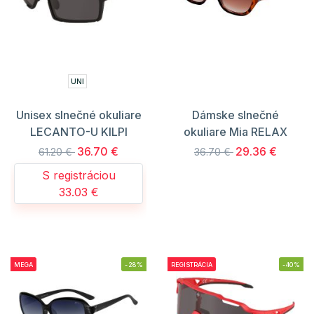
UNI
Unisex slnečné okuliare
Dámske slnečné
LECANTO-U KILPI
okuliare Mia RELAX
36.70 €
29.36 €
61.20 €
36.70 €
S registráciou
33.03 €
MEGA
-28%
REGISTRÁCIA
-40%