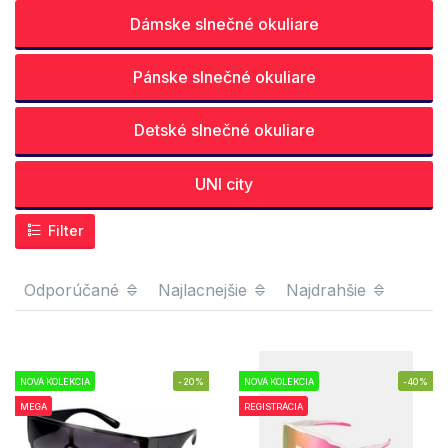
Dámske slnečné okuliare
Pánske slnečné okuliare
Detské slnečné okuliare
UNI city
Filter
Odporúčané
Najlacnejšie
Najdrahšie
NOVÁ KOLEKCIA
-20%
NOVÁ KOLEKCIA
-40%
MEGA
REGISTRÁCIA