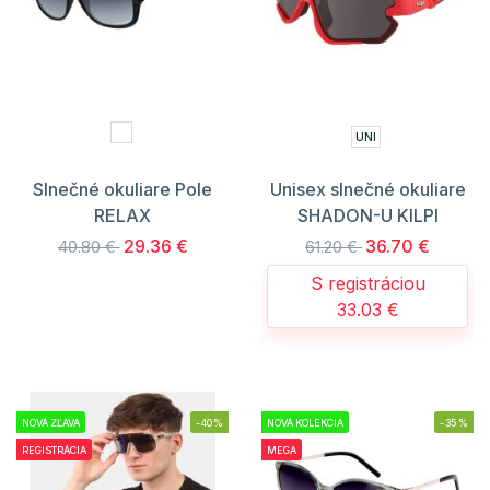
UNI
Slnečné okuliare Pole
Unisex slnečné okuliare
RELAX
SHADON-U KILPI
29.36 €
36.70 €
40.80 €
61.20 €
S registráciou
33.03 €
NOVÁ ZĽAVA
-40%
NOVÁ KOLEKCIA
-35%
REGISTRÁCIA
MEGA