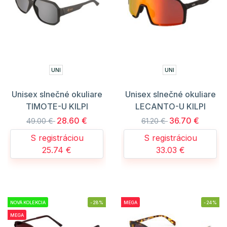
UNI
UNI
Unisex slnečné okuliare
Unisex slnečné okuliare
TIMOTE-U KILPI
LECANTO-U KILPI
28.60 €
36.70 €
49.00 €
61.20 €
S registráciou
S registráciou
25.74 €
33.03 €
NOVÁ KOLEKCIA
-28%
MEGA
-24%
MEGA