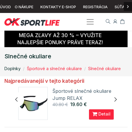
›
ÚVOD
O NÁKUPE
KONTAKTY E-SHOP
REGISTRÁCIA
SÚŤAŽ
MEGA ZĽAVY AŽ 30 % – VYUŽITE
NAJLEPŠIE PONUKY PRÁVE TERAZ!
Slnečné okuliare
Doplnky
Športové a slnečné okuliare
Slnečné okuliare
Najpredávanejší v tejto kategórii
Športové slnečné okuliare
Jump RELAX
19.60 €
40.80 €
ail
Detail