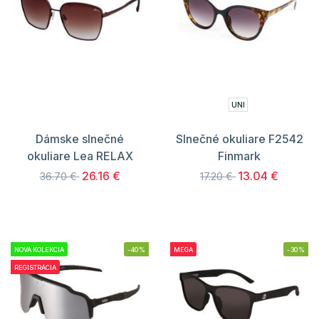
UNI
Dámske slnečné
Slnečné okuliare F2542
okuliare Lea RELAX
Finmark
26.16 €
13.04 €
36.70 €
17.20 €
NOVÁ KOLEKCIA
-40%
MEGA
-30%
REGISTRÁCIA