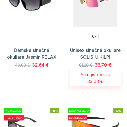
UNI
Dámske slnečné
Unisex slnečné okuliare
okuliare Jasmin RELAX
SOLIS-U KILPI
32.64 €
36.70 €
40.80 €
61.20 €
S registráciou
33.03 €
NOVÁ ZĽAVA
-41%
NOVÁ KOLEKCIA
-40%
REGISTRÁCIA
REGISTRÁCIA