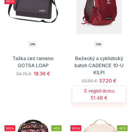
MEGA
UNI
UNI
Taška cez rameno
Bežecký a cyklistický
GOTSA LOAP
batoh CADENCE 10-U
KILPI
18.36 €
34.70 €
57.20 €
93.90 €
S registráciou
51.48 €
MEGA
-40%
MEGA
-45%