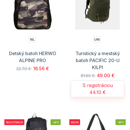
16L
UNI
Detský batoh HERWO
Turistický a mestský
ALPINE PRO
batoh PACIFIC 20-U
KILPI
16.56 €
32.70 €
49.00 €
81.60 €
S registráciou
44.10 €
REGISTRÁCIA
-34%
MEGA
-46%