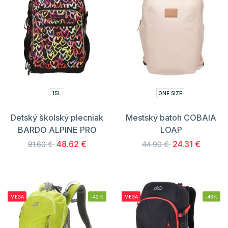
15L
ONE SIZE
Detský školský plecniak
Mestský batoh COBAIA
BARDO ALPINE PRO
LOAP
48.62 €
24.31 €
81.60 €
44.90 €
MEGA
-42%
MEGA
-43%