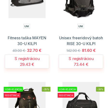
UNI
UNI
Fitness taška MAYEN
Unisex freeridový batoh
30-U KILPI
RISE 30-U KILPI
32.70 €
81.60 €
49.00 €
142.90 €
S registráciou
S registráciou
29.43 €
73.44 €
NOVÁ KOLEKCIA
-35%
NOVÁ KOLEKCIA
-33%
REGISTRÁCIA
REGISTRÁCIA