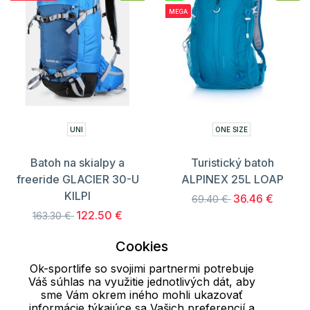
MEGA
UNI
ONE SIZE
Batoh na skialpy a
Turistický batoh
freeride GLACIER 30-U
ALPINEX 25L LOAP
KILPI
36.46 €
69.40 €
122.50 €
163.30 €
S registráciou
Cookies
110.25 €
Ok-sportlife so svojimi partnermi potrebuje
Váš súhlas na využitie jednotlivých dát, aby
sme Vám okrem iného mohli ukazovať
informácie týkajúce sa Vašich preferencií a