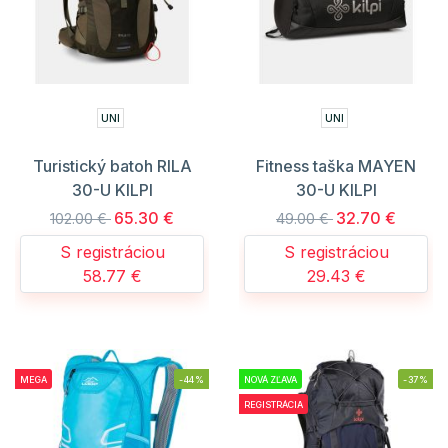
UNI
UNI
Turistický batoh RILA
Fitness taška MAYEN
30-U KILPI
30-U KILPI
65.30 €
32.70 €
102.00 €
49.00 €
S registráciou
S registráciou
58.77 €
29.43 €
MEGA
-44%
NOVÁ ZĽAVA
-37%
REGISTRÁCIA