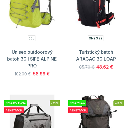
30L
ONE SIZE
Unisex outdoorový
Turistický batoh
batoh 30 l SIFE ALPINE
ARAGAC 30 LOAP
PRO
48.62 €
85.70 €
58.99 €
102.00 €
NOVÁ KOLEKCIA
-33%
NOVÁ ZĽAVA
-42%
REGISTRÁCIA
REGISTRÁCIA