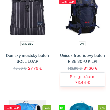
REGISTRÁCIA
ONE SIZE
UNI
Dámsky mestský batoh
Unisex freeridový batoh
SOLL LOAP
RISE 30-U KILPI
27.79 €
81.60 €
49.00 €
142.90 €
S registráciou
73.44 €
REGISTRÁCIA
-24%
TOP
-47%