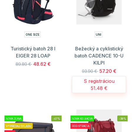
ONE SIZE
UNI
Turistický batoh 28 l
Bežecký a cyklistický
EIGER 28 LOAP
batoh CADENCE 10-U
KILPI
48.62 €
89.80 €
57.20 €
93.90 €
S registráciou
51.48 €
NOVÁ ZĽAVA
-47%
NOVÁ KOLEKCIA
-39%
VÝPREDAJ SKLADU
REGISTRÁCIA