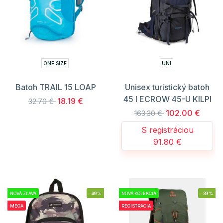
ONE SIZE
UNI
Batoh TRAIL 15 LOAP
Unisex turistický batoh
45 l ECROW 45-U KILPI
18.19 €
32.70 €
102.00 €
163.30 €
S registráciou
91.80 €
NOVÁ ZĽAVA
-49%
NOVÁ KOLEKCIA
-39%
MEGA
REGISTRÁCIA