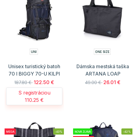
UNI
ONE SIZE
Unisex turistický batoh
Dámska mestská taška
70 l BIGGY 70-U KILPI
ARTANA LOAP
122.50 €
26.01 €
187.80 €
49.00 €
S registráciou
110.25 €
MEGA
-43%
NOVÁ ZĽAVA
-42%