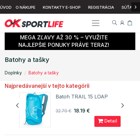
›
ÚVOD
O NÁKUPE
KONTAKTY E-SHOP
REGISTRÁCIA
SÚŤAŽ
MEGA ZĽAVY AŽ 30 % – VYUŽITE
NAJLEPŠIE PONUKY PRÁVE TERAZ!
Batohy a tašky
Doplnky
Batohy a tašky
Najpredávanejší v tejto kategórii
S 15
Batoh TRAIL 15 LOAP
18.19 €
32.70 €
ail
Detail