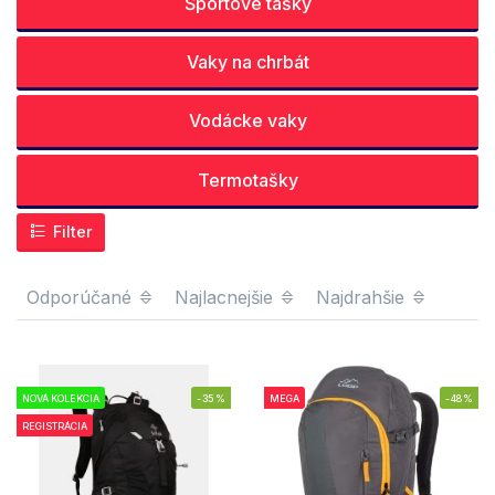
Športové tašky
Vaky na chrbát
Vodácke vaky
Termotašky
Filter
Odporúčané
Najlacnejšie
Najdrahšie
NOVÁ KOLEKCIA
-35%
MEGA
-48%
REGISTRÁCIA