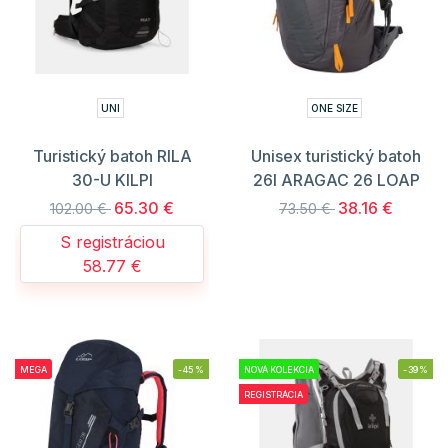
UNI
ONE SIZE
Turistický batoh RILA
Unisex turistický batoh
30-U KILPI
26l ARAGAC 26 LOAP
65.30 €
38.16 €
102.00 €
73.50 €
S registráciou
58.77 €
MEGA
-45%
NOVÁ KOLEKCIA
-39%
REGISTRÁCIA