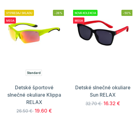
VÝPREDAJ SKLADU
-26%
NOVÁ KOLEKCIA
-50%
MEGA
MEGA
Standard
Detské športové
Detské slnečné okuliare
slnečné okuliare Klippa
Sun RELAX
RELAX
16.32 €
32.70 €
19.60 €
26.50 €