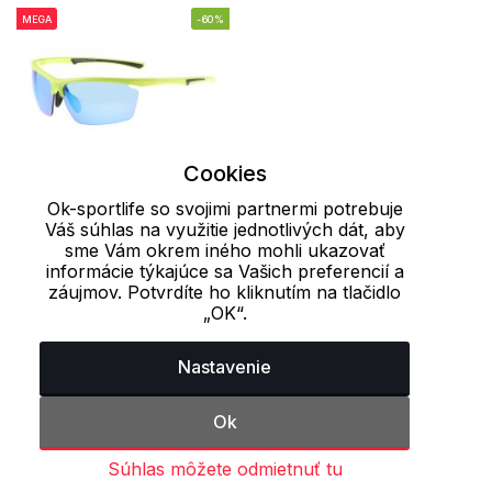
MEGA
-60%
Cookies
Ok-sportlife so svojimi partnermi potrebuje
Váš súhlas na využitie jednotlivých dát, aby
Standard
sme Vám okrem iného mohli ukazovať
informácie týkajúce sa Vašich preferencií a
Detské slnečné okuliare
záujmov. Potvrdíte ho kliknutím na tlačidlo
Quarry RELAX
„OK“.
13.04 €
32.70 €
Nastavenie
Ok
Naposledy prezerané produkty
Súhlas môžete odmietnuť tu