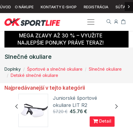
›
ÚVOD
O NÁKUPE
KONTAKTY E-SHOP
REGISTRÁCIA
SÚŤAŽ
MEGA ZĽAVY AŽ 30 % – VYUŽITE
NAJLEPŠIE PONUKY PRÁVE TERAZ!
Slnečné okuliare
Doplnky
Športové a slnečné okuliare
Slnečné okuliare
Detské slnečné okuliare
Najpredávanejší v tejto kategórii
e
Juniorské športové
okuliare LIT R2
45.76 €
57.20 €
ail
Detail