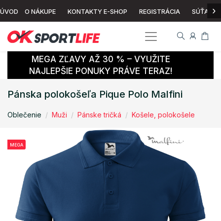
›
ÚVOD
O NÁKUPE
KONTAKTY E-SHOP
REGISTRÁCIA
SÚŤAŽ
MEGA ZĽAVY AŽ 30 % – VYUŽITE
NAJLEPŠIE PONUKY PRÁVE TERAZ!
Pánska polokošeľa Pique Polo Malfini
Oblečenie
Muži
Pánske tričká
Košele, polokošele
MEGA