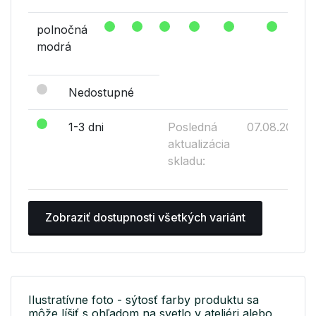
polnočná
modrá
Nedostupné
1-3 dni
Posledná
07.08.2026
aktualizácia
skladu:
Zobraziť dostupnosti všetkých variánt
Ilustratívne foto - sýtosť farby produktu sa
môže líšiť s ohľadom na svetlo v ateliéri alebo