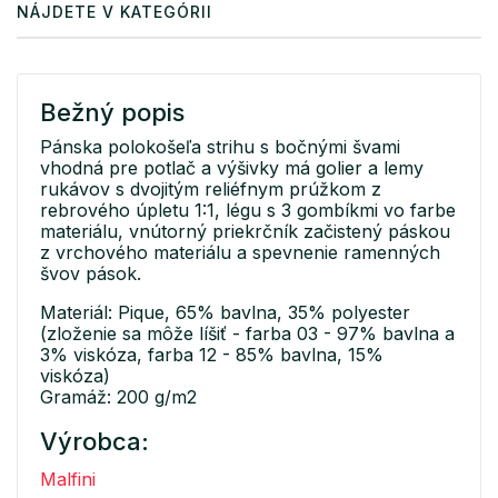
NÁJDETE V KATEGÓRII
Bežný popis
Pánska polokošeľa strihu s bočnými švami
vhodná pre potlač a výšivky má golier a lemy
rukávov s dvojitým reliéfnym prúžkom z
rebrového úpletu 1:1, légu s 3 gombíkmi vo farbe
materiálu, vnútorný priekrčník začistený páskou
z vrchového materiálu a spevnenie ramenných
švov pások.
Materiál: Pique, 65% bavlna, 35% polyester
(zloženie sa môže líšiť - farba 03 - 97% bavlna a
3% viskóza, farba 12 - 85% bavlna, 15%
viskóza)
Gramáž: 200 g/m2
Výrobca:
Malfini