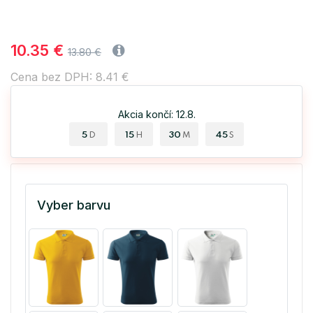
10.35 €
13.80 €
Cena bez DPH: 8.41 €
Akcia končí: 12.8.
5
15
30
45
D
H
M
S
Vyber barvu