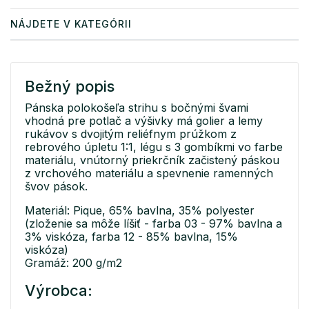
NÁJDETE V KATEGÓRII
Bežný popis
Pánska polokošeľa strihu s bočnými švami
vhodná pre potlač a výšivky má golier a lemy
rukávov s dvojitým reliéfnym prúžkom z
rebrového úpletu 1:1, légu s 3 gombíkmi vo farbe
materiálu, vnútorný priekrčník začistený páskou
z vrchového materiálu a spevnenie ramenných
švov pások.
Materiál: Pique, 65% bavlna, 35% polyester
(zloženie sa môže líšiť - farba 03 - 97% bavlna a
3% viskóza, farba 12 - 85% bavlna, 15%
viskóza)
Gramáž: 200 g/m2
Výrobca: