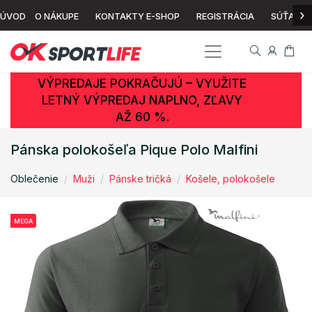
›
ÚVOD
O NÁKUPE
KONTAKTY E-SHOP
REGISTRÁCIA
SÚŤAŽ
VÝPREDAJE POKRAČUJÚ – VYUŽITE
LETNÝ VÝPREDAJ NAPLNO, ZĽAVY
AŽ 60 %.
Pánska polokošeľa Pique Polo Malfini
Oblečenie
Muži
Pánske tričká
Košele, polokošele
MEGA