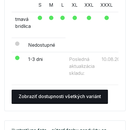
S
M
L
XL
XXL
XXXL
XXX
tmavá
bridlica
Nedostupné
1-3 dni
Posledná
10.08.2026
aktualizácia
skladu:
Zobraziť dostupnosti všetkých variánt