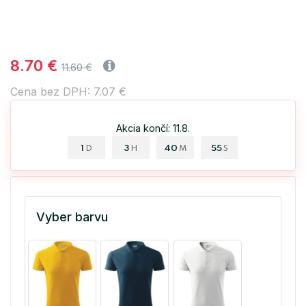
8.70 €
11.60 €
Cena bez DPH: 7.07 €
Akcia končí: 11.8.
1
3
40
55
D
H
M
S
Vyber barvu