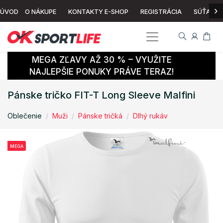
›
ÚVOD
O NÁKUPE
KONTAKTY E-SHOP
REGISTRÁCIA
SÚŤAŽ
MEGA ZĽAVY AŽ 30 % – VYUŽITE
NAJLEPŠIE PONUKY PRÁVE TERAZ!
Pánske tričko FIT-T Long Sleeve Malfini
Oblečenie
Muži
Pánske tričká
Dlhý rukáv
MEGA