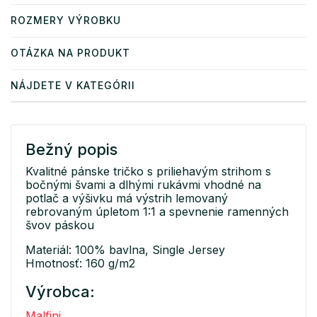
ROZMERY VÝROBKU
OTÁZKA NA PRODUKT
NÁJDETE V KATEGÓRII
Bežný popis
Kvalitné pánske tričko s priliehavým strihom s
bočnými švami a dlhými rukávmi vhodné na
potlač a výšivku má výstrih lemovaný
rebrovaným úpletom 1:1 a spevnenie ramenných
švov páskou
Materiál: 100% bavlna, Single Jersey
Hmotnosť: 160 g/m2
Výrobca:
Malfini