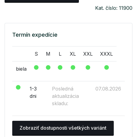
Kat. číslo: 11900
Termín expedície
S
M
L
XL
XXL
XXXL
biela
1-3
Posledná
07.08.2026
dni
aktualizácia
skladu:
Zobraziť dostupnosti všetkých variánt