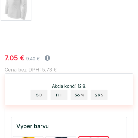
7.05 €
9.40 €
Cena bez DPH: 5.73 €
Akcia končí: 12.8.
5
11
56
28
D
H
M
S
Vyber barvu