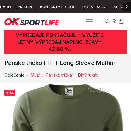
›
ÚVOD
O NÁKUPE
KONTAKTY E-SHOP
REGISTRÁCIA
SÚŤAŽ
VÝPREDAJE POKRAČUJÚ – VYUŽITE
LETNÝ VÝPREDAJ NAPLNO, ZĽAVY
AŽ 60 %.
Pánske tričko FIT-T Long Sleeve Malfini
Oblečenie
Muži
Pánske tričká
Dlhý rukáv
MEGA