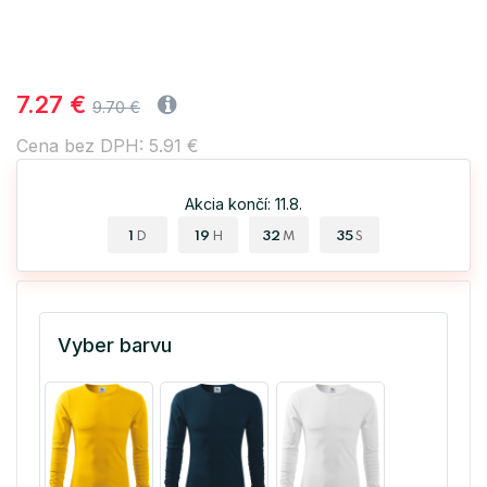
7.27 €
9.70 €
Cena bez DPH: 5.91 €
Akcia končí: 11.8.
1
19
32
35
D
H
M
S
Vyber barvu