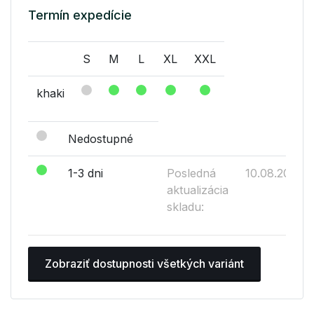
Termín expedície
S
M
L
XL
XXL
khaki
Nedostupné
1-3 dni
Posledná
10.08.2026
aktualizácia
skladu:
Zobraziť dostupnosti všetkých variánt