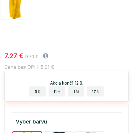
7.27 €
9.70 €
Cena bez DPH: 5.91 €
Akcia končí: 12.8.
5
11
1
17
D
H
M
S
Vyber barvu