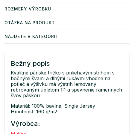
ROZMERY VÝROBKU
OTÁZKA NA PRODUKT
NÁJDETE V KATEGÓRII
Bežný popis
Kvalitné pánske tričko s priliehavým strihom s
bočnými švami a dlhými rukávmi vhodné na
potlač a výšivku má výstrih lemovaný
rebrovaným úpletom 1:1 a spevnenie ramenných
švov páskou
Materiál: 100% bavlna, Single Jersey
Hmotnosť: 160 g/m2
Výrobca:
Malfini