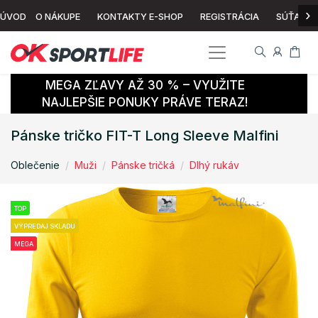
›
ÚVOD
O NÁKUPE
KONTAKTY E-SHOP
REGISTRÁCIA
SÚŤAŽ
MEGA ZĽAVY AŽ 30 % – VYUŽITE
NAJLEPŠIE PONUKY PRÁVE TERAZ!
Pánske tričko FIT-T Long Sleeve Malfini
Oblečenie
Muži
Pánske tričká
Dlhý rukáv
TOP
VÝPREDAJ SKLADU
MEGA