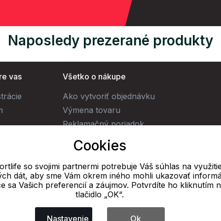
Naposledy prezerané produkty
re vas
Všetko o nákupe
trácie
Ako vytvoriť objednávku
m
Výmena tovaru
Reklamačný poriadok
Obchodné podmienky
Cookies
Doprava
rtlife so svojimi partnermi potrebuje Váš súhlas na využiti
vých dát, aby sme Vám okrem iného mohli ukazovať informá
E-mail
ce sa Vašich preferencií a záujmov. Potvrdíte ho kliknutím 
tlačidlo „OK“.
Online
info@ok-sportlife.sk
Nastavenie
Ok