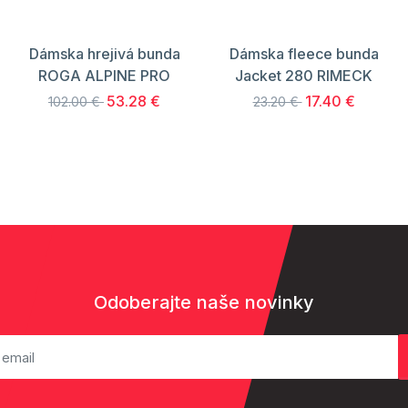
Dámska hrejivá bunda
Dámska fleece bunda
ROGA ALPINE PRO
Jacket 280 RIMECK
53.28 €
17.40 €
102.00 €
23.20 €
Odoberajte naše novinky