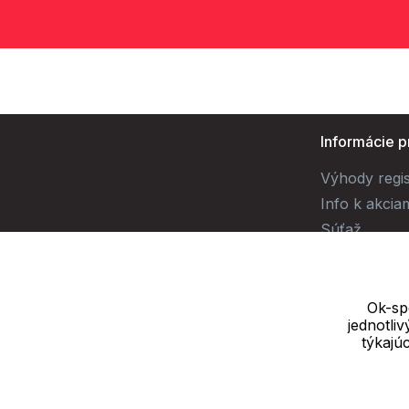
Informácie p
Výhody regis
Info k akcia
Súťaž
Ok-spo
jednotli
Dodávateľ
týkajú
SOLEDO, s.r.o. IČ: 29298679
Nové sady 988/2, 60200 Brno