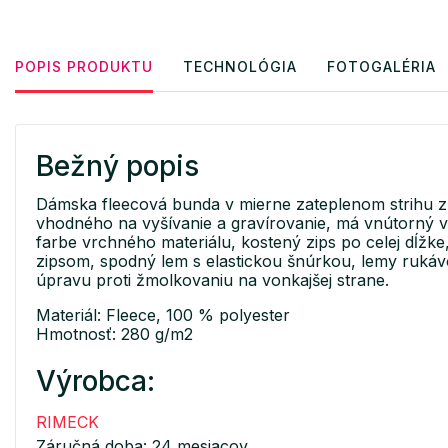
POPIS PRODUKTU
TECHNOLÓGIA
FOTOGALÉRIA
Bežný popis
Dámska fleecová bunda v mierne zateplenom strihu z 
vhodného na vyšívanie a gravírovanie, má vnútorný v
farbe vrchného materiálu, kostený zips po celej dĺžk
zipsom, spodný lem s elastickou šnúrkou, lemy ruká
úpravu proti žmolkovaniu na vonkajšej strane.
Materiál: Fleece, 100 % polyester
Hmotnosť: 280 g/m2
Výrobca:
RIMECK
Záručná doba: 24 mesiacov