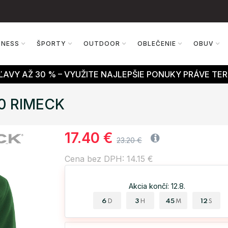
TNESS
ŠPORTY
OUTDOOR
OBLEČENIE
OBUV
AVY AŽ 30 % – VYUŽITE NAJLEPŠIE PONUKY PRÁVE TER
80 RIMECK
17.40 €
23.20 €
Cena bez DPH: 14.15 €
Akcia končí: 12.8.
6
3
45
11
D
H
M
S