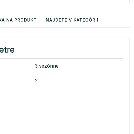
KA NA PRODUKT
NÁJDETE V KATEGÓRII
etre
3 sezónne
2