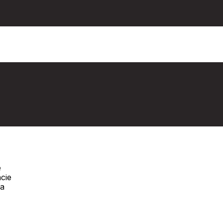
e
cie
Telefón:
na
Offline
+421 277 270 090