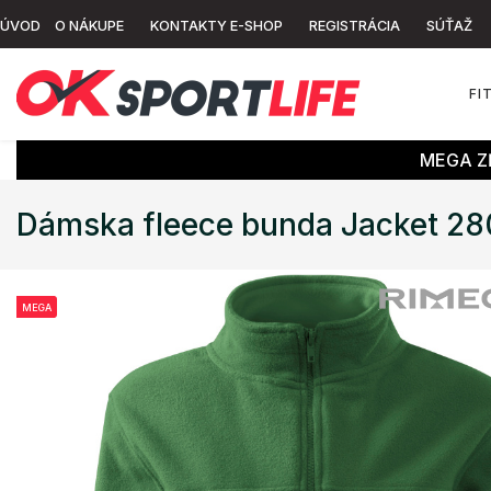
ÚVOD
O NÁKUPE
KONTAKTY E-SHOP
REGISTRÁCIA
SÚŤAŽ
FI
MEGA ZĽ
Dámska fleece bunda Jacket 2
MEGA