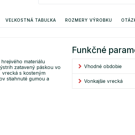
VEĽKOSTNÁ TABUĽKA
ROZMERY VÝROBKU
OTÁZ
Funkčné param
hrejivého materiálu
Vhodné obdobie
ýstrih zatavený páskou vo
e, vrecká s kosteným
vov stiahnuté gumou a
Vonkajšie vrecká