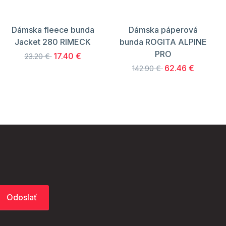
Dámska fleece bunda
Dámska páperová
Jacket 280 RIMECK
bunda ROGITA ALPINE
PRO
17.40 €
23.20 €
62.46 €
142.90 €