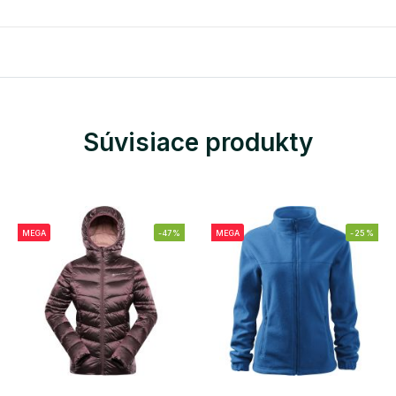
Súvisiace produkty
MEGA
-47%
MEGA
-25%