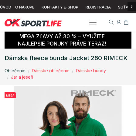
›
ÚVOD
O NÁKUPE
KONTAKTY E-SHOP
REGISTRÁCIA
SÚŤAŽ
MEGA ZĽAVY AŽ 30 % – VYUŽITE
NAJLEPŠIE PONUKY PRÁVE TERAZ!
Dámska fleece bunda Jacket 280 RIMECK
Oblečenie
Dámske oblečenie
Dámske bundy
Jar a jeseň
MEGA