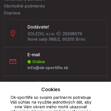
Obchodné podmienky
Doprava
Dodávateľ
SOLEDO, s.r.o. IČ: 29298679
Nové sady 988/2, 60200 Brno
E-mail
Online
info@ok-sportlife.sk
Telefón:
Cookies
Offline
+421 277 270 090
Ok-sportlife so svojimi partnermi potrebuje
Váš súhlas na využitie jednotlivých dát, aby
sme Vám okrem iného mohli ukazovať
Cookie - podrobné nastavenie
|
Ďalšie informácie
|
Spracovanie