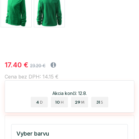
17.40 €
23.20 €
Cena bez DPH: 14.15 €
Akcia končí: 12.8.
4
10
29
31
D
H
M
S
Vyber barvu