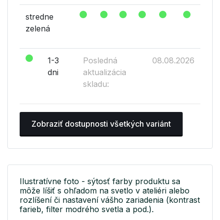
stredne
zelená
1-3
Posledná
08.08.2026
dni
aktualizácia
skladu:
Zobraziť dostupnosti všetkých variánt
Ilustratívne foto - sýtosť farby produktu sa
môže líšiť s ohľadom na svetlo v ateliéri alebo
rozlíšení či nastavení vášho zariadenia (kontrast
farieb, filter modrého svetla a pod.).