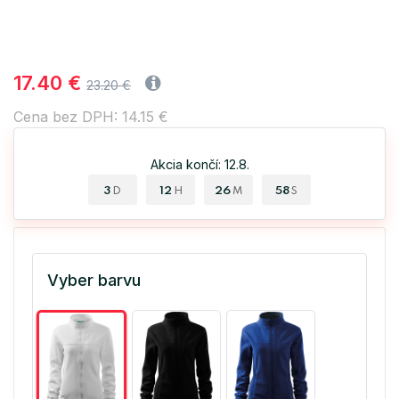
17.40 €
23.20 €
Cena bez DPH: 14.15 €
Akcia končí: 12.8.
3
12
26
57
D
H
M
S
Vyber barvu