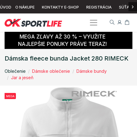
›
ÚVOD
O NÁKUPE
KONTAKTY E-SHOP
REGISTRÁCIA
SÚŤAŽ
MEGA ZĽAVY AŽ 30 % – VYUŽITE
NAJLEPŠIE PONUKY PRÁVE TERAZ!
Dámska fleece bunda Jacket 280 RIMECK
Oblečenie
Dámske oblečenie
Dámske bundy
Jar a jeseň
MEGA