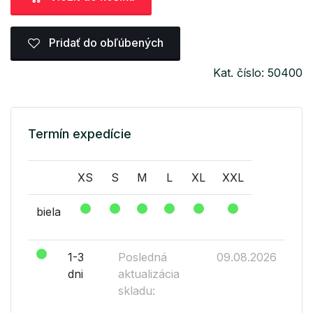
Pridať do obľúbených
Kat. číslo: 50400
Termín expedície
XS
S
M
L
XL
XXL
biela
1-3
Posledná
09.08.2026
dni
aktualizácia
skladu: