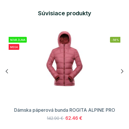
Súvisiace produkty
NOVÁ ZĽAVA
-56%
MEGA
Dámska páperová bunda ROGITA ALPINE PRO
62.46 €
142.90 €