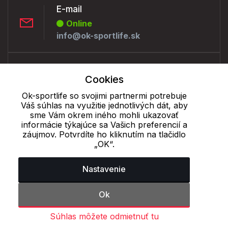
E-mail
Online
info@ok-sportlife.sk
Telefón:
Cookies
Offline
+421 277 270 090
Ok-sportlife so svojimi partnermi potrebuje
Váš súhlas na využitie jednotlivých dát, aby
sme Vám okrem iného mohli ukazovať
informácie týkajúce sa Vašich preferencií a
Cookie - podrobné nastavenie
|
Ďalšie informácie
|
Spracovanie
záujmov. Potvrdíte ho kliknutím na tlačidlo
osobných údajov
„OK“.
Nastavenie
Ok
Súhlas môžete odmietnuť tu