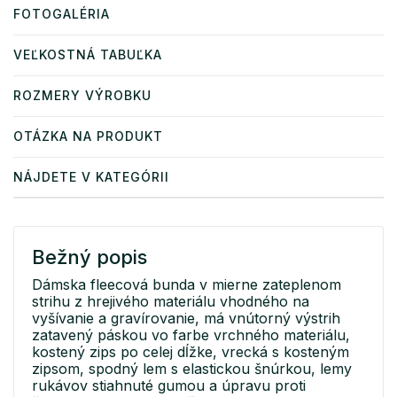
FOTOGALÉRIA
VEĽKOSTNÁ TABUĽKA
ROZMERY VÝROBKU
OTÁZKA NA PRODUKT
NÁJDETE V KATEGÓRII
Bežný popis
Dámska fleecová bunda v mierne zateplenom
strihu z hrejivého materiálu vhodného na
vyšívanie a gravírovanie, má vnútorný výstrih
zatavený páskou vo farbe vrchného materiálu,
kostený zips po celej dĺžke, vrecká s kosteným
zipsom, spodný lem s elastickou šnúrkou, lemy
rukávov stiahnuté gumou a úpravu proti