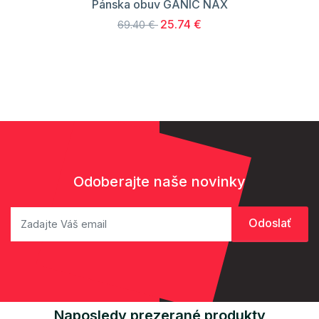
Pánska obuv GANIC NAX
25.74 €
69.40 €
Odoberajte naše novinky
Naposledy prezerané produkty