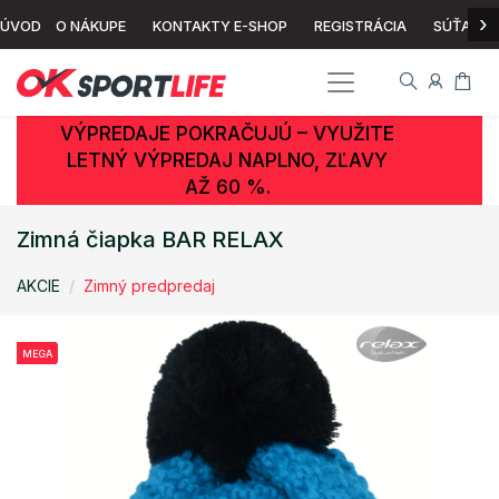
›
ÚVOD
O NÁKUPE
KONTAKTY E-SHOP
REGISTRÁCIA
SÚŤAŽ
VÝPREDAJE POKRAČUJÚ – VYUŽITE
LETNÝ VÝPREDAJ NAPLNO, ZĽAVY
AŽ 60 %.
Zimná čiapka BAR RELAX
AKCIE
Zimný predpredaj
MEGA