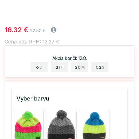
16.32 €
22.50 €
Cena bez DPH: 13.27 €
Akcia končí: 12.8.
6
21
20
01
D
H
M
S
Vyber barvu