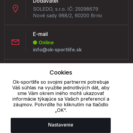
Dodávateľ
SOLEDO, s.r.o. IČ: 29298679
Nové sady 988/2, 60200 Brno
E-mail
Online
info@ok-sportlife.sk
Telefón:
Cookies
Offline
Ok-sportlife so svojimi partnermi potrebuje
+421 277 270 090
Váš súhlas na využitie jednotlivých dát, aby
sme Vám okrem iného mohli ukazovať
informácie týkajúce sa Vašich preferencií a
Cookie - podrobné nastavenie
|
Ďalšie informácie
|
Spracovanie
záujmov. Potvrdíte ho kliknutím na tlačidlo
osobných údajov
„OK“.
Nastavenie