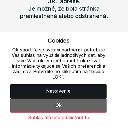
URL adrese.
Je možné, že bola stránka
premiestnená alebo odstránená.
Cookies
Prejsť na úvod
Ok-sportlife so svojimi partnermi potrebuje
Váš súhlas na využitie jednotlivých dát, aby
sme Vám okrem iného mohli ukazovať
informácie týkajúce sa Vašich preferencií a
Naposledy prezerané produkty
záujmov. Potvrdíte ho kliknutím na tlačidlo
„OK“.
Nastavenie
Ok
Súhlas môžete odmietnuť tu