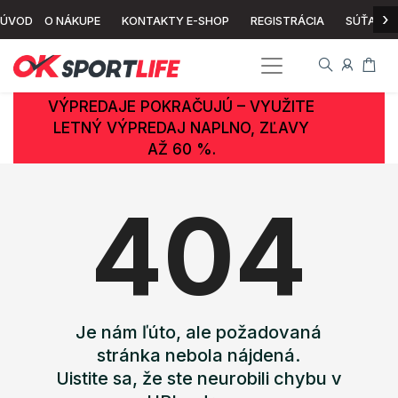
›
ÚVOD
O NÁKUPE
KONTAKTY E-SHOP
REGISTRÁCIA
SÚŤAŽ
VÝPREDAJE POKRAČUJÚ – VYUŽITE
LETNÝ VÝPREDAJ NAPLNO, ZĽAVY
AŽ 60 %.
404
Je nám ľúto, ale požadovaná
stránka nebola nájdená.
Uistite sa, že ste neurobili chybu v