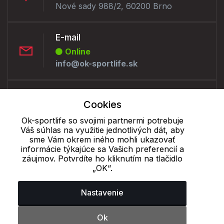
Nové sady 988/2, 60200 Brno
E-mail
Online
info@ok-sportlife.sk
Telefón:
Cookies
Offline
+421 277 270 090
Ok-sportlife so svojimi partnermi potrebuje
Váš súhlas na využitie jednotlivých dát, aby
sme Vám okrem iného mohli ukazovať
informácie týkajúce sa Vašich preferencií a
Cookie - podrobné nastavenie
|
Ďalšie informácie
|
Spracovanie
záujmov. Potvrdíte ho kliknutím na tlačidlo
osobných údajov
„OK“.
Nastavenie
Ok