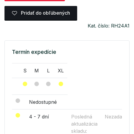
Pridať do obľúbených
Kat. číslo: RH24A1
Termín expedície
S
M
L
XL
Nedostupné
4 - 7 dní
Posledná
Nezadané
aktualizácia
skladu: