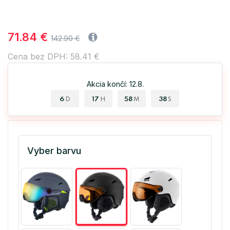
71.84 €
142.90 €
Cena bez DPH: 58.41 €
Akcia končí: 12.8.
6
17
58
38
D
H
M
S
Vyber barvu