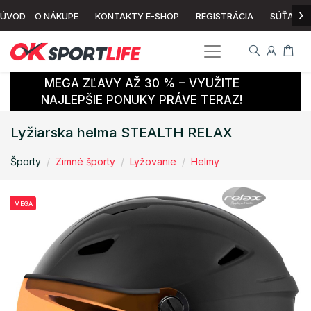
›
ÚVOD
O NÁKUPE
KONTAKTY E-SHOP
REGISTRÁCIA
SÚŤAŽ
MEGA ZĽAVY AŽ 30 % – VYUŽITE
NAJLEPŠIE PONUKY PRÁVE TERAZ!
Lyžiarska helma STEALTH RELAX
Športy
Zimné športy
Lyžovanie
Helmy
MEGA