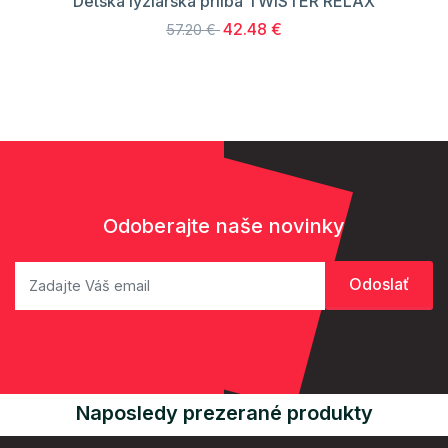
Detská lyžiarska prilba TWISTER RELAX
42.48 €
57.20 €
Odoberajte naše novinky
Naposledy prezerané produkty