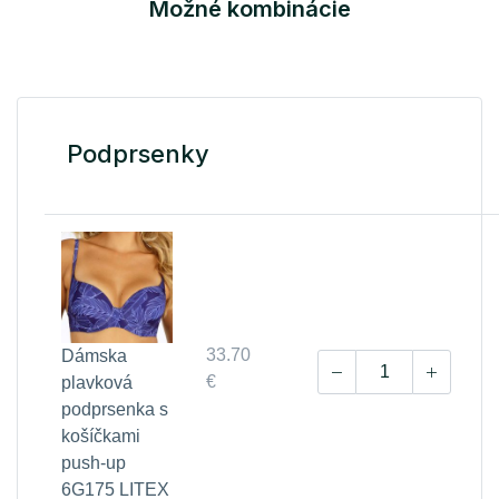
Možné kombinácie
Podprsenky
33.70
Dámska
€
plavková
podprsenka s
košíčkami
push-up
6G175 LITEX