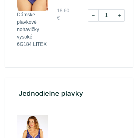
18.60
Dámske
€
plavkové
nohavičky
vysoké
6G184 LITEX
Jednodielne plavky