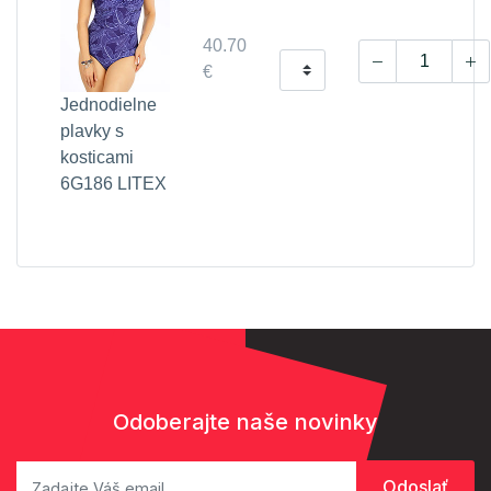
40.70
€
Jednodielne
plavky s
kosticami
6G186 LITEX
Odoberajte naše novinky