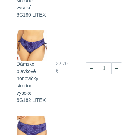
stredne
vysoké
6G180 LITEX
22.70
Dámske
€
plavkové
nohavičky
stredne
vysoké
6G182 LITEX