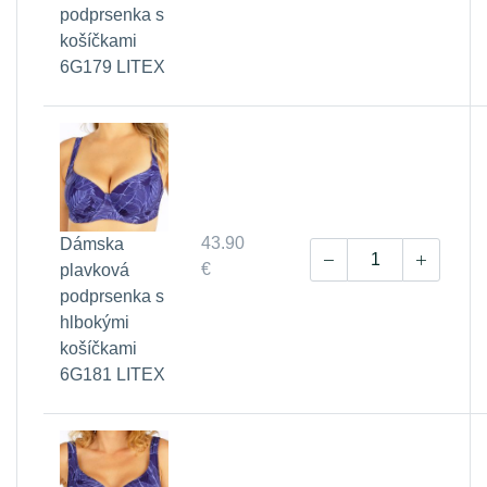
podprsenka s
košíčkami
6G179 LITEX
43.90
Dámska
€
plavková
podprsenka s
hlbokými
košíčkami
6G181 LITEX