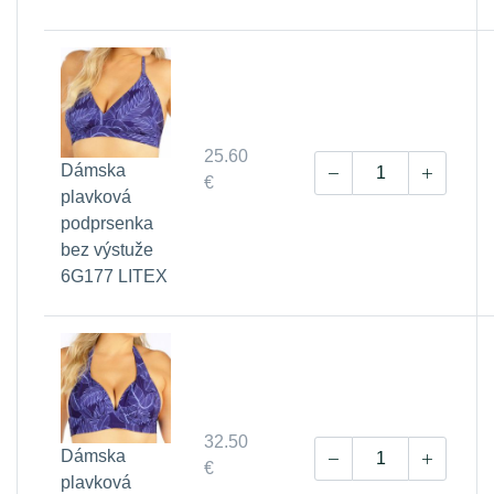
25.60
Dámska
€
plavková
podprsenka
bez výstuže
6G177 LITEX
32.50
Dámska
€
plavková