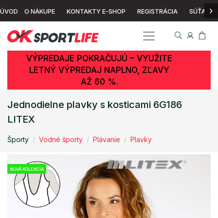
›
ÚVOD
O NÁKUPE
KONTAKTY E-SHOP
REGISTRÁCIA
SÚŤAŽ
VÝPREDAJE POKRAČUJÚ – VYUŽITE
LETNÝ VÝPREDAJ NAPLNO, ZĽAVY
AŽ 60 %.
Jednodielne plavky s kosticami 6G186
LITEX
Športy
Vodné športy
Plávanie
Plavky
NOVÁ KOLEKCIA