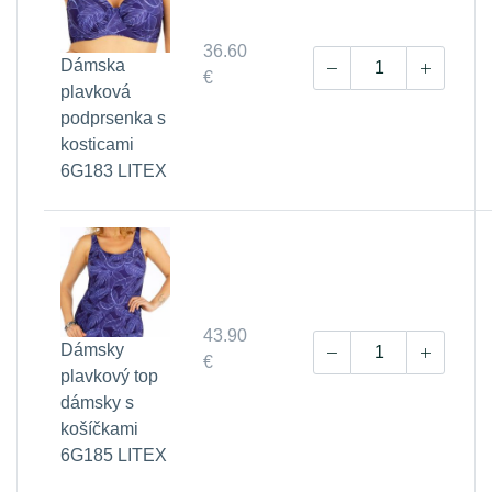
36.60
Dámska
€
plavková
podprsenka s
kosticami
6G183 LITEX
43.90
Dámsky
€
plavkový top
dámsky s
košíčkami
6G185 LITEX