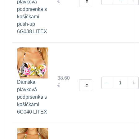
€
plavková
podprsenka s
košíčkami
push-up
6G038 LITEX
38.60
Dámska
€
plavková
podprsenka s
košíčkami
6G040 LITEX