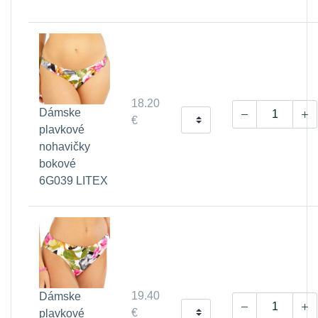
18.20
Dámske
€
plavkové
nohavičky
bokové
6G039 LITEX
19.40
Dámske
€
plavkové