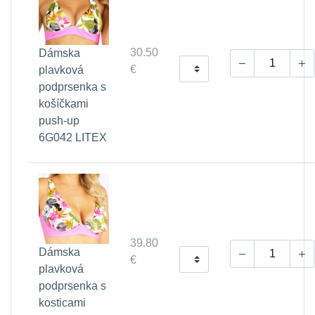
30.50
Dámska
€
plavková
podprsenka s
košíčkami
push-up
6G042 LITEX
39.80
Dámska
€
plavková
podprsenka s
kosticami