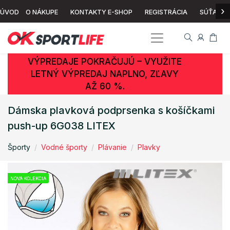
›
ÚVOD
O NÁKUPE
KONTAKTY E-SHOP
REGISTRÁCIA
SÚŤAŽ
VÝPREDAJE POKRAČUJÚ – VYUŽITE
LETNÝ VÝPREDAJ NAPLNO, ZĽAVY
AŽ 60 %.
Dámska plavková podprsenka s košíčkami
push-up 6G038 LITEX
Športy
Vodné športy
Plávanie
Plavky
NOVÁ KOLEKCIA