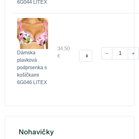
6G044 LITEX
34.50
Dámska
€
plavková
podprsenka s
košíčkami
6G046 LITEX
Nohavičky