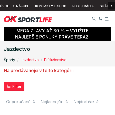
›
ÚVOD
O NÁKUPE
KONTAKTY E-SHOP
REGISTRÁCIA
SÚŤAŽ
MEGA ZĽAVY AŽ 30 % – VYUŽITE
NAJLEPŠIE PONUKY PRÁVE TERAZ!
Jazdectvo
Športy
Jazdectvo
Príslušenstvo
Najpredávanejší v tejto kategórii
Filter
Odporúčané
Najlacnejšie
Najdrahšie