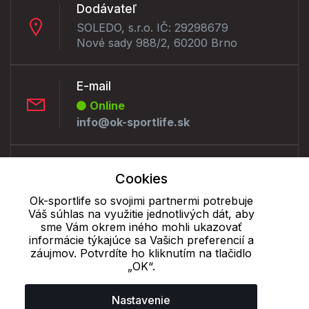
Dodávateľ
SOLEDO, s.r.o. IČ: 29298679
Nové sady 988/2, 60200 Brno
E-mail
Online
info@ok-sportlife.sk
Telefón:
Cookies
Offline
+421 277 270 090
Ok-sportlife so svojimi partnermi potrebuje
Váš súhlas na využitie jednotlivých dát, aby
sme Vám okrem iného mohli ukazovať
informácie týkajúce sa Vašich preferencií a
Cookie - podrobné nastavenie
|
Ďalšie informácie
|
Spracovanie
záujmov. Potvrdíte ho kliknutím na tlačidlo
osobných údajov
„OK“.
Nastavenie