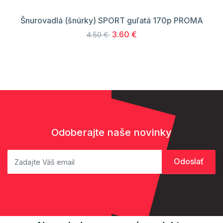
Šnurovadlá (šnúrky) SPORT guľatá 170p PROMA
3.60 €
4.50 €
Odoberajte naše novinky