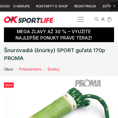
›
ÚVOD
O NÁKUPE
KONTAKTY E-SHOP
REGISTRÁCIA
SÚŤAŽ
MEGA ZĽAVY AŽ 30 % – VYUŽITE
NAJLEPŠIE PONUKY PRÁVE TERAZ!
Šnurovadlá (šnúrky) SPORT guľatá 170p
PROMA
Obuv
Príslušenstvo
Šnúrky
MEGA