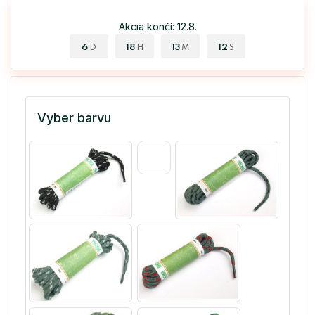
Akcia končí: 12.8.
6
18
13
12
D
H
M
S
Vyber barvu