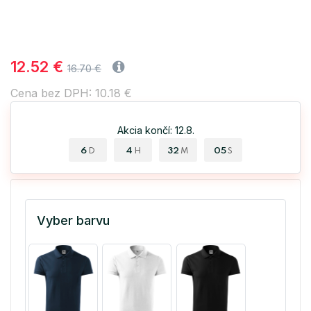
12.52 €
16.70 €
Cena bez DPH: 10.18 €
Akcia končí: 12.8.
6
4
32
04
D
H
M
S
Vyber barvu