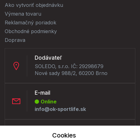
Ako vytvoriť objednávku
Výmena tovaru
Reklamačný poriadok
Obchodné podmienky
Doprava
Dodávateľ
SOLEDO, s.r.o. IČ: 29298679
Nové sady 988/2, 60200 Brno
E-mail
Online
info@ok-sportlife.sk
Telefón:
Cookies
Offline