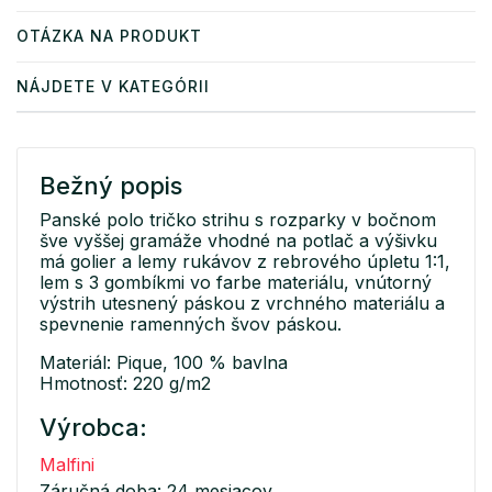
OTÁZKA NA PRODUKT
NÁJDETE V KATEGÓRII
Bežný popis
Panské polo tričko strihu s rozparky v bočnom
šve vyššej gramáže vhodné na potlač a výšivku
má golier a lemy rukávov z rebrového úpletu 1:1,
lem s 3 gombíkmi vo farbe materiálu, vnútorný
výstrih utesnený páskou z vrchného materiálu a
spevnenie ramenných švov páskou.
Materiál: Pique, 100 % bavlna
Hmotnosť: 220 g/m2
Výrobca:
Malfini
Záručná doba: 24 mesiacov