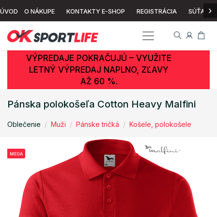
›
ÚVOD
O NÁKUPE
KONTAKTY E-SHOP
REGISTRÁCIA
SÚŤAŽ
VÝPREDAJE POKRAČUJÚ – VYUŽITE
LETNÝ VÝPREDAJ NAPLNO, ZĽAVY
AŽ 60 %.
Pánska polokošeľa Cotton Heavy Malfini
Oblečenie
Muži
Pánske tričká
Košele, polokošele
MEGA