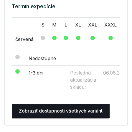
Termín expedície
S
M
L
XL
XXL
XXXL
červená
Nedostupné
1-3 dni
Posledná
06.08.2026
aktualizácia
skladu:
Zobraziť dostupnosti všetkých variánt