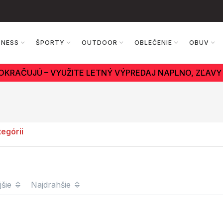
TNESS
ŠPORTY
OUTDOOR
OBLEČENIE
OBUV
OKRAČUJÚ – VYUŽITE LETNÝ VÝPREDAJ NAPLNO, ZĽAVY 
tegórii
jšie
Najdrahšie