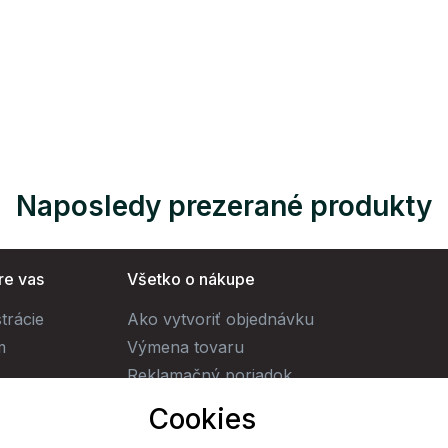
Naposledy prezerané produkty
re vas
Všetko o nákupe
trácie
Ako vytvoriť objednávku
m
Výmena tovaru
Reklamačný poriadok
Obchodné podmienky
Cookies
Doprava