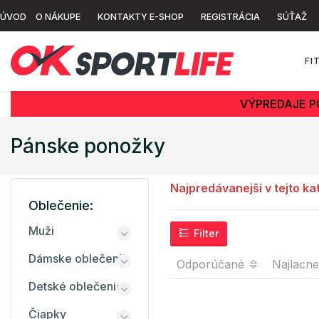
ÚVOD
O NÁKUPE
KONTAKTY E-SHOP
REGISTRÁCIA
SÚŤAŽ
FI
VÝPREDAJE P
Pánske ponožky
Najpredávanejší v tejto ka
Oblečenie:
Muži
Filter
Dámske oblečenie
Odporúčané
Najlacne
Detské oblečenie
Čiapky