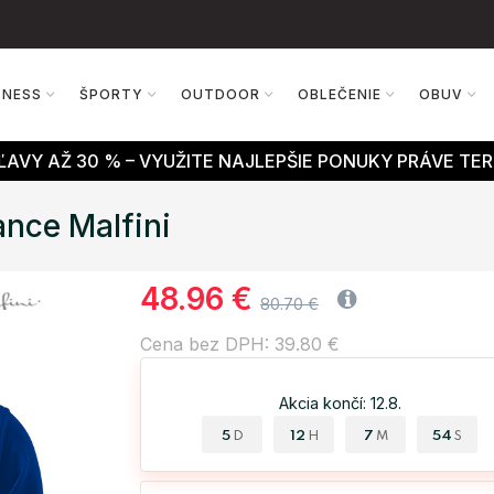
TNESS
ŠPORTY
OUTDOOR
OBLEČENIE
OBUV
AVY AŽ 30 % – VYUŽITE NAJLEPŠIE PONUKY PRÁVE TER
ance Malfini
48.96 €
80.70 €
Cena bez DPH: 39.80 €
Akcia končí: 12.8.
5
12
7
53
D
H
M
S