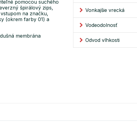
aviteľné pomocou suchého
everzný špirálový zips,
Vonkajšie vrecká
o vstupom na značku,
ky (okrem farby 01) a
Vodeodolnosť
priedušná membrána
Odvod vlhkosti