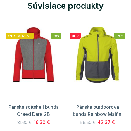
Súvisiace produkty
VÝPREDAJ SKLADU
-80%
MEGA
-25%
Pánska softshell bunda
Pánska outdoorová
Creed Dare 2B
bunda Rainbow Malfini
16.30 €
42.37 €
81.60 €
56.50 €