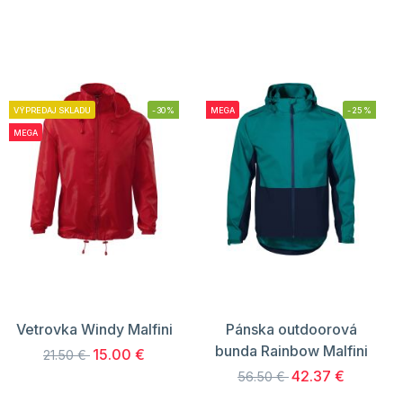
VÝPREDAJ SKLADU
-30%
MEGA
-25%
MEGA
Vetrovka Windy Malfini
Pánska outdoorová
bunda Rainbow Malfini
15.00 €
21.50 €
42.37 €
56.50 €