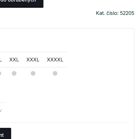
Kat. číslo: 52205
L
XXL
XXXL
XXXXL
v
nt