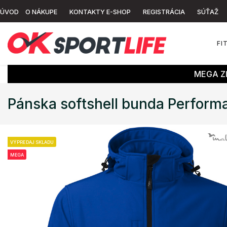
ÚVOD
O NÁKUPE
KONTAKTY E-SHOP
REGISTRÁCIA
SÚŤAŽ
FI
MEGA ZĽ
Pánska softshell bunda Perform
VÝPREDAJ SKLADU
MEGA