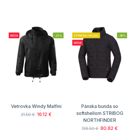
MEGA
-25%
VÝPREDAJ SKLADU
-36%
MEGA
Vetrovka Windy Malfini
Pánska bunda so
softshellom STRIBOG
16.12 €
21.50 €
NORTHFINDER
80.82 €
126.50 €