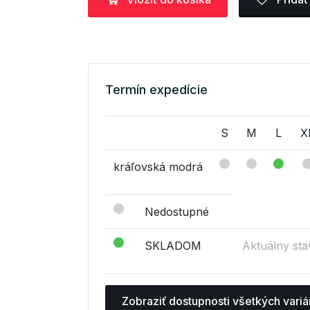
Termín expedície
S
M
L
X
kráľovská modrá
Nedostupné
SKLADOM
Aktuálny sta
Zobraziť dostupnosti všetkých variá