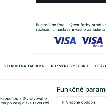
Ilustratívne foto - sýtosť farby produkt
rozlíšení či nastavení vášho zariadenia 
VEĽKOSTNÁ TABUĽKA
ROZMERY VÝROBKU
OTÁZ
Funkčné param
u kapucňou z 3-vrstvového
Vhodné obdobie
má po celej dĺžke reverzný