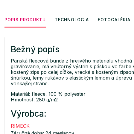
POPIS PRODUKTU
TECHNOLÓGIA
FOTOGALÉRIA
Bežný popis
Panská fleecová bunda z hrejivého materiálu vhodná 
gravírovanie, má vnútorný výstrih s páskou vo farbe 
kostený zips po celej dĺžke, vrecká s kosteným zipsom
šnúrkou, lemy rukávov s elastickým lemom a úpravu 
vonkajšej strane.
Materiál: fleece, 100 % polyester
Hmotnosť: 280 g/m2
Výrobca:
RIMECK
Záručná doba: 24 mesiacov