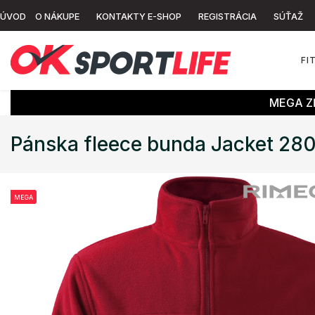
ÚVOD
O NÁKUPE
KONTAKTY E-SHOP
REGISTRÁCIA
SÚŤAŽ
FI
MEGA ZĽ
Pánska fleece bunda Jacket 28
MEGA