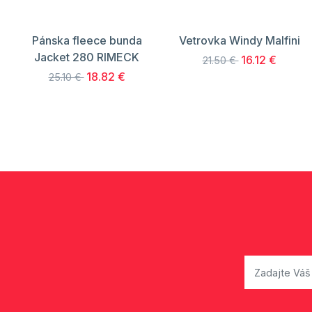
Pánska fleece bunda
Vetrovka Windy Malfini
Jacket 280 RIMECK
16.12 €
21.50 €
18.82 €
25.10 €