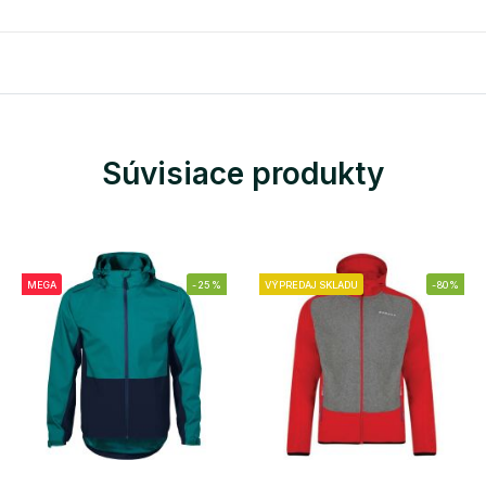
Súvisiace produkty
MEGA
-25%
VÝPREDAJ SKLADU
-80%