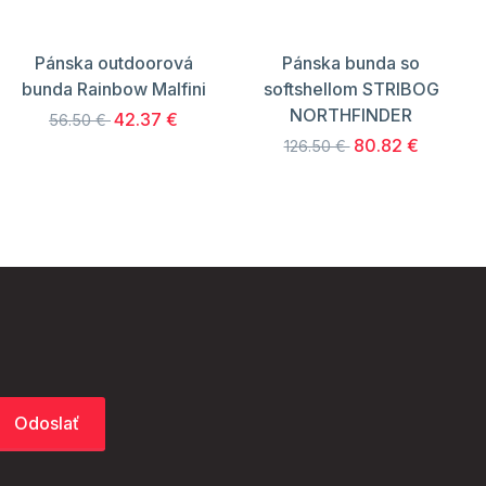
Pánska outdoorová
Pánska bunda so
bunda Rainbow Malfini
softshellom STRIBOG
NORTHFINDER
42.37 €
56.50 €
80.82 €
126.50 €