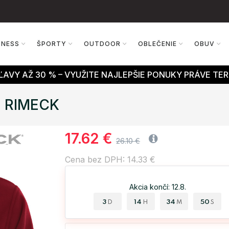
TNESS
ŠPORTY
OUTDOOR
OBLEČENIE
OBUV
AVY AŽ 30 % – VYUŽITE NAJLEPŠIE PONUKY PRÁVE TER
0 RIMECK
17.62 €
26.10 €
Cena bez DPH: 14.33 €
Akcia končí: 12.8.
3
14
34
49
D
H
M
S