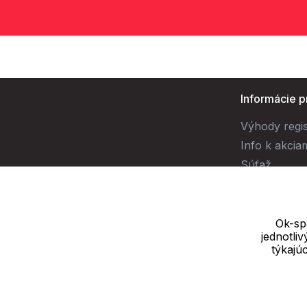
Informácie p
Výhody regis
Info k akcia
Súťaž
Ok-spo
jednotli
Dodávateľ
týkajú
SOLEDO, s.r.o. IČ: 29298679
Nové sady 988/2, 60200 Brno