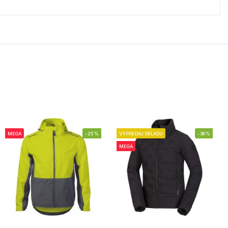
MEGA
-25%
VÝPREDAJ SKLADU
-36%
MEGA