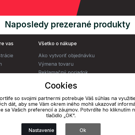
Naposledy prezerané produkty
re vas
Všetko o nákupe
trácie
Ako vytvoriť objednávku
m
Výmena tovaru
Reklamačný poriadok
Obchodné podmienky
Cookies
Doprava
rtlife so svojimi partnermi potrebuje Váš súhlas na využiti
vých dát, aby sme Vám okrem iného mohli ukazovať informá
E-mail
ce sa Vašich preferencií a záujmov. Potvrdíte ho kliknutím 
tlačidlo „OK“.
Online
info@ok-sportlife.sk
Nastavenie
Ok