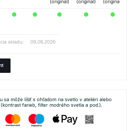
(original)
(original)
(original)
cia skladu:
09.08.2026
nt
u sa môže líšiť s ohľadom na svetlo v ateliéri alebo
(kontrast farieb, filter modrého svetla a pod.).