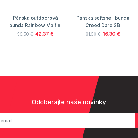
Pánska outdoorová
Pánska softshell bunda
bunda Rainbow Malfini
Creed Dare 2B
42.37 €
16.30 €
56.50 €
81.60 €
Odoberajte naše novinky