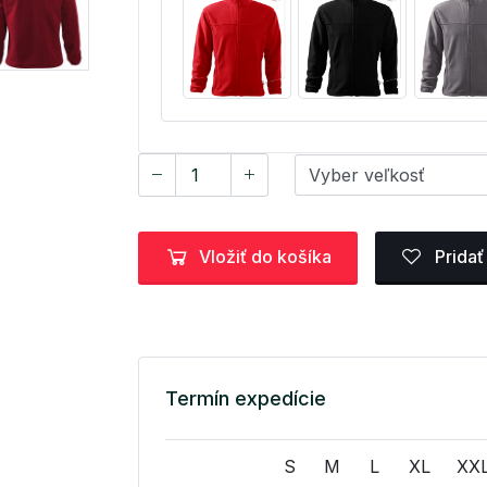
Vložiť do košíka
Pridať
Termín expedície
S
M
L
XL
XX