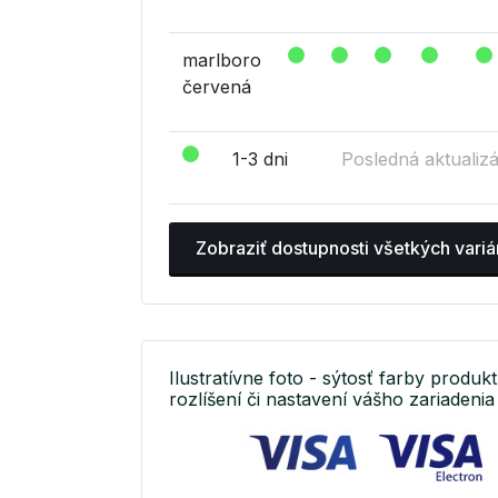
marlboro
červená
1-3 dni
Posledná aktualizá
Zobraziť dostupnosti všetkých variá
Ilustratívne foto - sýtosť farby produkt
rozlíšení či nastavení vášho zariadenia 