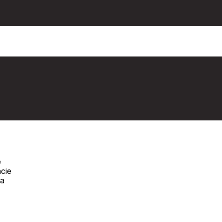
e
cie
Telefón:
na
Offline
+421 277 270 090