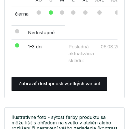
čierna
Nedostupné
1-3 dni
Posledná
06.08.2026
aktualizácia
skladu:
Zobraziť dostupnosti všetkých variánt
Ilustratívne foto - sýtosť farby produktu sa
môže líšiť s ohľadom na svetlo v ateliéri alebo
rozlíšení či nastavení vášho zariadenia (kontrast