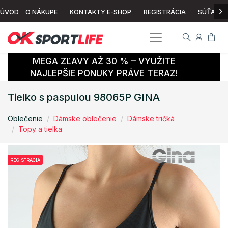
›
ÚVOD
O NÁKUPE
KONTAKTY E-SHOP
REGISTRÁCIA
SÚŤAŽ
MEGA ZĽAVY AŽ 30 % – VYUŽITE
NAJLEPŠIE PONUKY PRÁVE TERAZ!
Tielko s paspulou 98065P GINA
Oblečenie
Dámske oblečenie
Dámske tričká
Topy a tielka
REGISTRÁCIA