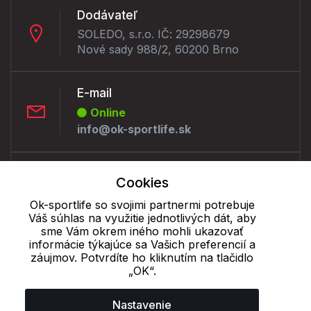
Dodávateľ
SOLEDO, s.r.o. IČ: 29298679
Nové sady 988/2, 60200 Brno
E-mail
Online
info@ok-sportlife.sk
Telefón:
Cookies
Offline
Ok-sportlife so svojimi partnermi potrebuje
+421 277 270 090
Váš súhlas na využitie jednotlivých dát, aby
sme Vám okrem iného mohli ukazovať
informácie týkajúce sa Vašich preferencií a
Cookie - podrobné nastavenie
|
Ďalšie informácie
|
Spracovanie
záujmov. Potvrdíte ho kliknutím na tlačidlo
osobných údajov
„OK“.
Nastavenie