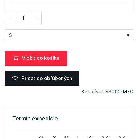
Vložiť do košíka
Pridať do obľúbených
Kat. číslo: 98065-MxC
Termín expedície
XS
S
M
L
XL
XXL
XXXL