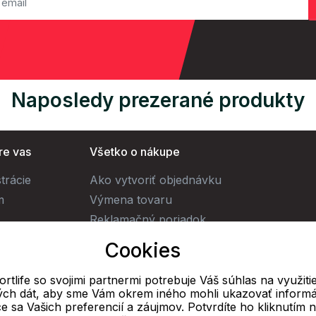
Naposledy prezerané produkty
re vas
Všetko o nákupe
trácie
Ako vytvoriť objednávku
m
Výmena tovaru
Reklamačný poriadok
Obchodné podmienky
Cookies
Doprava
rtlife so svojimi partnermi potrebuje Váš súhlas na využiti
vých dát, aby sme Vám okrem iného mohli ukazovať informá
E-mail
ce sa Vašich preferencií a záujmov. Potvrdíte ho kliknutím 