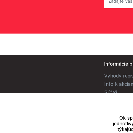
Informácie p
Výhody regis
Info k akcia
Súťaž
Ok-spo
jednotli
Dodávateľ
týkajú