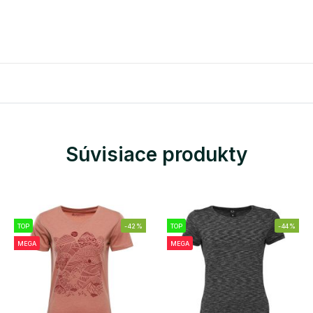
Súvisiace produkty
TOP
-42%
TOP
-44%
MEGA
MEGA