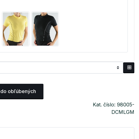
 do obľúbených
Kat. číslo: 98005-
DCMLGM