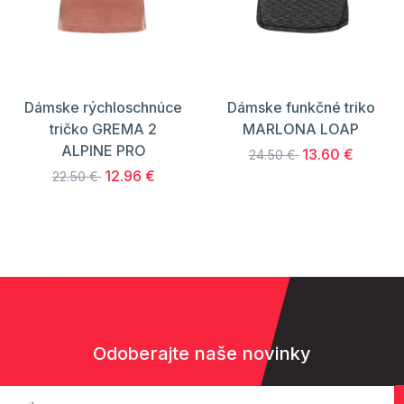
Dámske rýchloschnúce
Dámske funkčné triko
tričko GREMA 2
MARLONA LOAP
ALPINE PRO
13.60 €
24.50 €
12.96 €
22.50 €
Odoberajte naše novinky