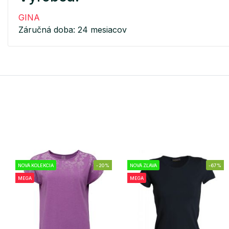
GINA
Záručná doba: 24 mesiacov
NOVÁ KOLEKCIA
-20%
NOVÁ ZĽAVA
-67%
MEGA
MEGA