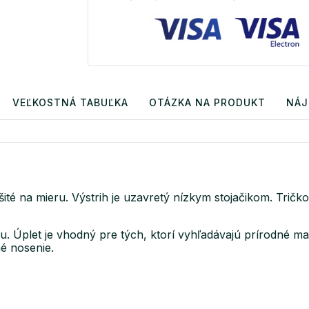
VEĽKOSTNÁ TABUĽKA
OTÁZKA NA PRODUKT
NÁJ
té na mieru. Výstrih je uzavretý nízkym stojačikom. Tričk
ou. Úplet je vhodný pre tých, ktorí vyhľadávajú prírodné ma
né nosenie.