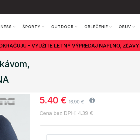
TNESS
ŠPORTY
OUTDOOR
OBLEČENIE
OBUV
OKRAČUJÚ – VYUŽITE LETNÝ VÝPREDAJ NAPLNO, ZĽAVY 
ukávom,
NA
5.40 €
16.90 €
Cena bez DPH: 4.39 €