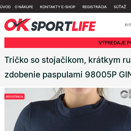
ÚVOD
O NÁKUPE
KONTAKTY E-SHOP
REGISTRÁCIA
SÚŤAŽ
FI
VÝPREDAJE P
Tričko so stojačikom, krátkym r
zdobenie paspulami 98005P GI
REGISTRÁCIA