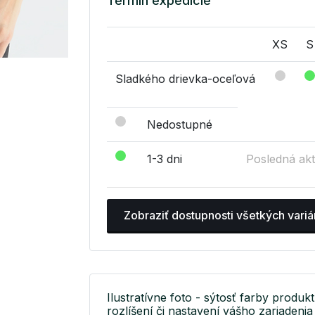
Termín expedície
XS
S
Sladkého drievka-oceľová
Nedostupné
1-3 dni
Posledná akt
Zobraziť dostupnosti všetkých variá
Ilustratívne foto - sýtosť farby produkt
rozlíšení či nastavení vášho zariadenia 