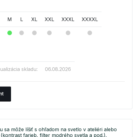
M
L
XL
XXL
XXXL
XXXXL
ualizácia skladu:
06.08.2026
nt
u sa môže líšiť s ohľadom na svetlo v ateliéri alebo
(kontrast farieb, filter modrého svetla a pod.).