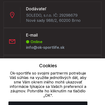
Dodávateľ
SOLEDO, s.r.o. IČ: 29298679
Nové sady 988/2, 60200 Brno
E-mail
Online
info@ok-sportlife.sk
Telefón:
Cookies
Offline
Ok-sportlife so svojimi partnermi potrebuje
+421 277 270 090
Váš súhlas na využitie jednotlivých dát, aby
sme Vám okrem iného mohli ukazovať
informácie týkajúce sa Vašich preferencií a
Cookie - podrobné nastavenie
|
Ďalšie informácie
|
Spracovanie
záujmov. Potvrdíte ho kliknutím na tlačidlo
osobných údajov
„OK“.