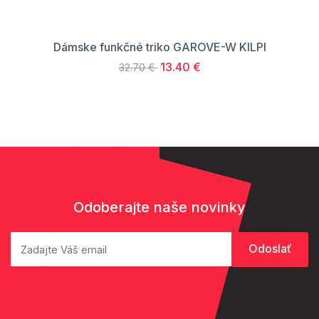
Dámske funkčné triko GAROVE-W KILPI
13.40 €
32.70 €
Odoberajte naše novinky