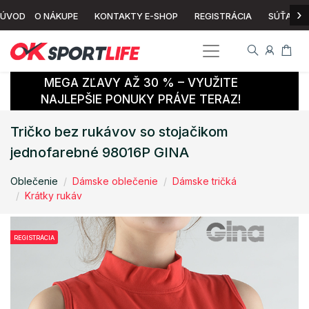
›
ÚVOD
O NÁKUPE
KONTAKTY E-SHOP
REGISTRÁCIA
SÚŤAŽ
MEGA ZĽAVY AŽ 30 % – VYUŽITE
NAJLEPŠIE PONUKY PRÁVE TERAZ!
Tričko bez rukávov so stojačikom
jednofarebné 98016P GINA
Oblečenie
Dámske oblečenie
Dámske tričká
Krátky rukáv
REGISTRÁCIA