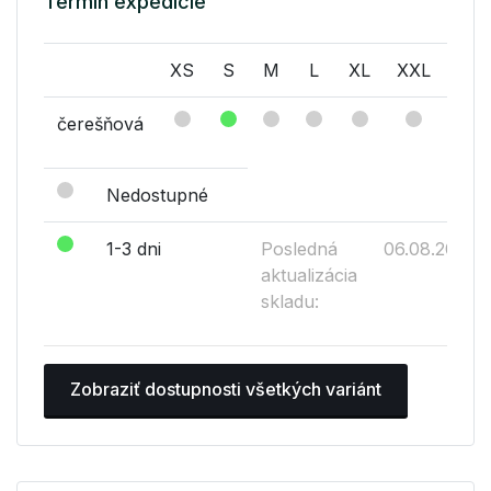
Termín expedície
XS
S
M
L
XL
XXL
XX
čerešňová
Nedostupné
1-3 dni
Posledná
06.08.2026
aktualizácia
skladu:
Zobraziť dostupnosti všetkých variánt