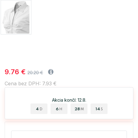
9.76 €
20.20 €
Cena bez DPH: 7.93 €
Akcia končí: 12.8.
4
6
28
14
D
H
M
S