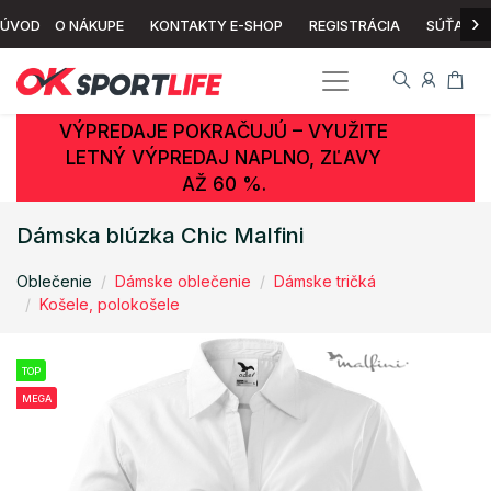
›
ÚVOD
O NÁKUPE
KONTAKTY E-SHOP
REGISTRÁCIA
SÚŤAŽ
VÝPREDAJE POKRAČUJÚ – VYUŽITE
LETNÝ VÝPREDAJ NAPLNO, ZĽAVY
AŽ 60 %.
Dámska blúzka Chic Malfini
Oblečenie
Dámske oblečenie
Dámske tričká
Košele, polokošele
TOP
MEGA