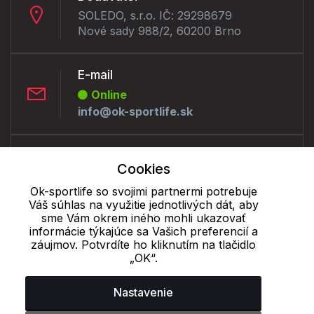
SOLEDO, s.r.o. IČ: 29298679
Nové sady 988/2, 60200 Brno
E-mail
Online
info@ok-sportlife.sk
Telefón:
Cookies
Offline
+421 277 270 090
Ok-sportlife so svojimi partnermi potrebuje
Váš súhlas na využitie jednotlivých dát, aby
sme Vám okrem iného mohli ukazovať
informácie týkajúce sa Vašich preferencií a
Cookie - podrobné nastavenie
|
Ďalšie informácie
|
Spracovanie
záujmov. Potvrdíte ho kliknutím na tlačidlo
osobných údajov
„OK“.
Nastavenie