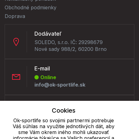
Obchodné podmienky
Doprava
Dodávateľ
SOLEDO, s.r.o. IČ: 29298679
Nové sady 988/2, 60200 Brno
E-mail
Online
info@ok-sportlife.sk
Telefón:
Cookies
Offline
+421 277 270 090
Ok-sportlife so svojimi partnermi potrebuje
Váš súhlas na využitie jednotlivých dát, aby
sme Vám okrem iného mohli ukazovať
informácie týkajúce sa Vašich preferencií a
Cookie - podrobné nastavenie
|
Ďalšie informácie
|
Spracovanie