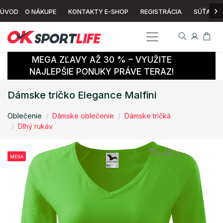
›
ÚVOD
O NÁKUPE
KONTAKTY E-SHOP
REGISTRÁCIA
SÚŤAŽ
MEGA ZĽAVY AŽ 30 % – VYUŽITE
NAJLEPŠIE PONUKY PRÁVE TERAZ!
Dámske tričko Elegance Malfini
Oblečenie
Dámske oblečenie
Dámske tričká
Dlhý rukáv
MEGA