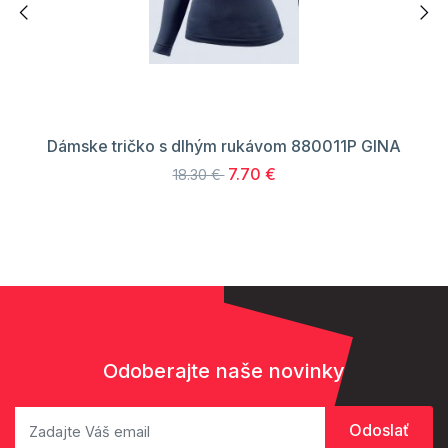
Dámske tričko s dlhým rukávom 880011P GINA
7.70 €
18.30 €
Odoberajte naše novinky