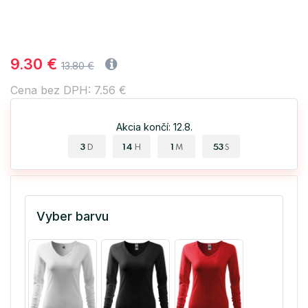
9.30 €
13.80 €
Cena bez DPH: 7.56 €
Akcia končí: 12.8.
3
14
1
53
D
H
M
S
Vyber barvu