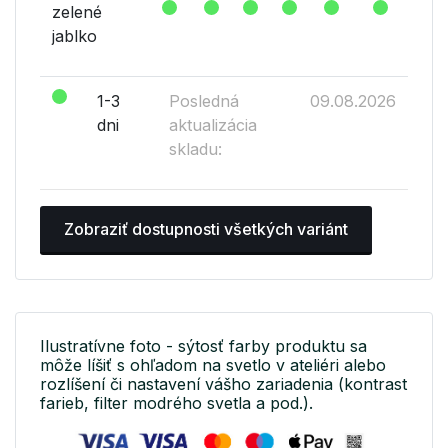
zelené
jablko
1-3
Posledná
09.08.2026
dni
aktualizácia
skladu:
Zobraziť dostupnosti všetkých variánt
Ilustratívne foto - sýtosť farby produktu sa
môže líšiť s ohľadom na svetlo v ateliéri alebo
rozlíšení či nastavení vášho zariadenia (kontrast
farieb, filter modrého svetla a pod.).