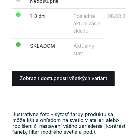
Nedostupné
1-3 dni
Posledná
08.08.2026
aktualizácia
skladu:
SKLADOM
Aktuálny
stav
Zobraziť dostupnosti všetkých variánt
Ilustratívne foto - sýtosť farby produktu sa
môže líšiť s ohľadom na svetlo v ateliéri alebo
rozlíšení či nastavení vášho zariadenia (kontrast
farieb, filter modrého svetla a pod.).