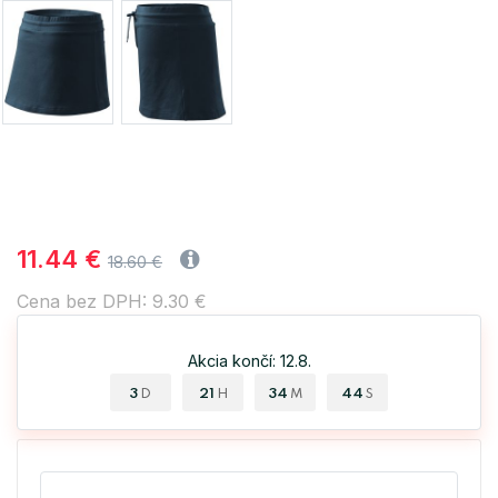
11.44 €
18.60 €
Cena bez DPH: 9.30 €
Akcia končí: 12.8.
3
21
34
44
D
H
M
S