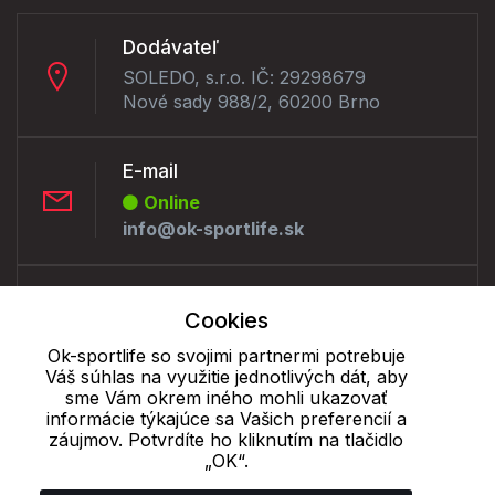
Dodávateľ
SOLEDO, s.r.o. IČ: 29298679
Nové sady 988/2, 60200 Brno
E-mail
Online
info@ok-sportlife.sk
Telefón:
Cookies
Offline
+421 277 270 090
Ok-sportlife so svojimi partnermi potrebuje
Váš súhlas na využitie jednotlivých dát, aby
sme Vám okrem iného mohli ukazovať
informácie týkajúce sa Vašich preferencií a
Cookie - podrobné nastavenie
|
Ďalšie informácie
|
Spracovanie
záujmov. Potvrdíte ho kliknutím na tlačidlo
osobných údajov
„OK“.