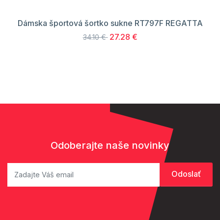
Dámska športová šortko sukne RT797F REGATTA
27.28 €
34.10 €
Odoberajte naše novinky