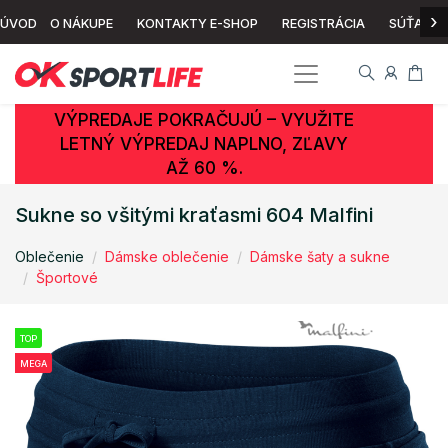
›
ÚVOD
O NÁKUPE
KONTAKTY E-SHOP
REGISTRÁCIA
SÚŤAŽ
VÝPREDAJE POKRAČUJÚ – VYUŽITE
LETNÝ VÝPREDAJ NAPLNO, ZĽAVY
AŽ 60 %.
Sukne so všitými kraťasmi 604 Malfini
Oblečenie
Dámske oblečenie
Dámske šaty a sukne
Športové
TOP
MEGA