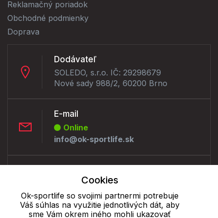
Reklamačný poriadok
Obchodné podmienky
Doprava
Dodávateľ
SOLEDO, s.r.o. IČ: 29298679
Nové sady 988/2, 60200 Brno
E-mail
Online
info@ok-sportlife.sk
Telefón:
Cookies
Offline
+421 277 270 090
Ok-sportlife so svojimi partnermi potrebuje
Váš súhlas na využitie jednotlivých dát, aby
sme Vám okrem iného mohli ukazovať