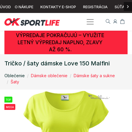
›
ÚVOD
O NÁKUPE
KONTAKTY E-SHOP
REGISTRÁCIA
SÚŤAŽ
VÝPREDAJE POKRAČUJÚ – VYUŽITE
LETNÝ VÝPREDAJ NAPLNO, ZĽAVY
AŽ 60 %.
Tričko / šaty dámske Love 150 Malfini
Oblečenie
Dámske oblečenie
Dámske šaty a sukne
Šaty
TOP
MEGA