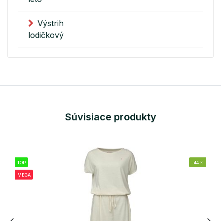
Výstrih
lodičkový
Súvisiace produkty
TOP
-44%
MEGA