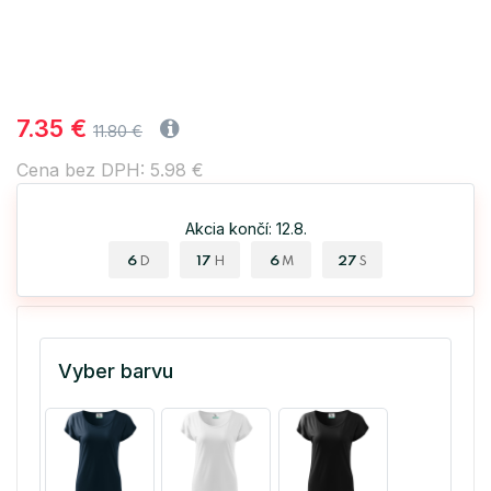
7.35 €
11.80 €
Cena bez DPH: 5.98 €
Akcia končí: 12.8.
6
17
6
26
D
H
M
S
Vyber barvu