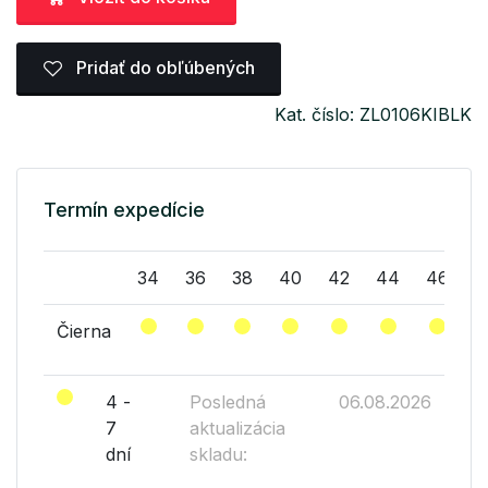
Pridať do obľúbených
Kat. číslo: ZL0106KIBLK
Termín expedície
34
36
38
40
42
44
46
Čierna
4 -
Posledná
06.08.2026
7
aktualizácia
dní
skladu: