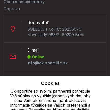
Obchodné podmienky
Doprava
Dodávateľ
SOLEDO, s.r.o. IČ: 29298679
Nové sady 988/2, 60200 Brno
E-mail
Online
info@ok-sportlife.sk
Telefón:
Cookies
Offline
+421 277 270 090
Ok-sportlife so svojimi partnermi potrebuje
Váš súhlas na využitie jednotlivých dát, aby
sme Vám okrem iného mohli ukazovať
informácie týkajúce sa Vašich preferencií a
Cookie - podrobné nastavenie
|
Ďalšie informácie
|
Spracovanie
záujmov. Potvrdíte ho kliknutím na tlačidlo