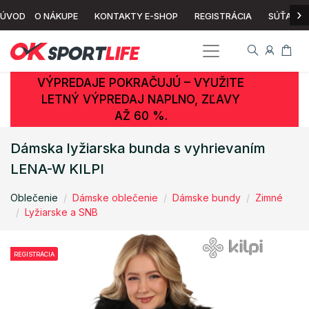
›
ÚVOD
O NÁKUPE
KONTAKTY E-SHOP
REGISTRÁCIA
SÚŤAŽ
VÝPREDAJE POKRAČUJÚ – VYUŽITE
LETNÝ VÝPREDAJ NAPLNO, ZĽAVY
AŽ 60 %.
Dámska lyžiarska bunda s vyhrievaním
LENA-W KILPI
Oblečenie
Dámske oblečenie
Dámske bundy
Zimné
Lyžiarske a SNB
REGISTRÁCIA