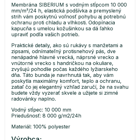
Membrána SIBERIUM s vodným stĺpcom 10 000
mm/m²/24 h, elastická podšívka a premyslený
strih vám poskytnú voľnosť pohybu aj potrebnú
ochranu proti chladu a vlhkosti. Odopínacia
kapucňa s umelou kožušinkou sa dá ľahko
upraviť podľa vašich potrieb.
Praktické detaily, ako sú rukávy s manžetami a
zipsami, odnímateľný protisnehový pás, dve
nenápadné hlavné vrecká, náprsné vrecko a
vnútorné vrecko s handričkou na okuliare,
zvyšujú pohodlie počas každého lyžiarskeho
dňa. Táto bunda je navrhnutá tak, aby vám
poskytla maximálny komfort, teplo a ochranu,
zatiaľ čo jej elegantný vzhľad zaručí, že na svahu
budete vždy vyzerať skvele a užijete si zimné
radovánky naplno.
Vodný stĺpec: 10 000 mm
Priedušnosť: 8 000 g/m2/24h
Materiál: 100% polyester
Výrobca: