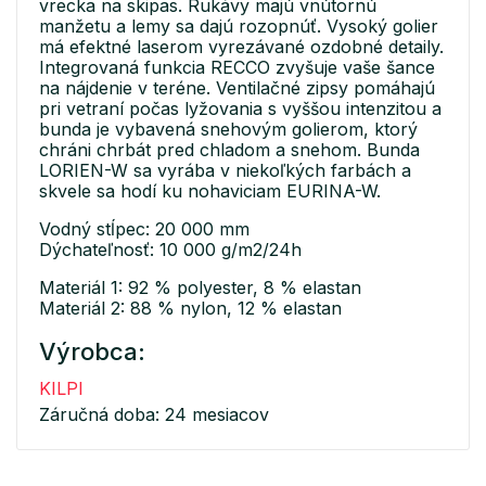
vrecka na skipas. Rukávy majú vnútornú
manžetu a lemy sa dajú rozopnúť. Vysoký golier
má efektné laserom vyrezávané ozdobné detaily.
Integrovaná funkcia RECCO zvyšuje vaše šance
na nájdenie v teréne. Ventilačné zipsy pomáhajú
pri vetraní počas lyžovania s vyššou intenzitou a
bunda je vybavená snehovým golierom, ktorý
chráni chrbát pred chladom a snehom. Bunda
LORIEN-W sa vyrába v niekoľkých farbách a
skvele sa hodí ku nohaviciam EURINA-W.
Vodný stĺpec: 20 000 mm
Dýchateľnosť: 10 000 g/m2/24h
Materiál 1: 92 % polyester, 8 % elastan
Materiál 2: 88 % nylon, 12 % elastan
Výrobca:
KILPI
Záručná doba: 24 mesiacov