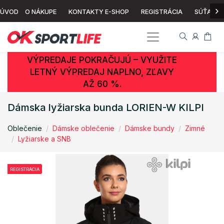
›
ÚVOD
O NÁKUPE
KONTAKTY E-SHOP
REGISTRÁCIA
SÚŤAŽ
VÝPREDAJE POKRAČUJÚ – VYUŽITE
LETNÝ VÝPREDAJ NAPLNO, ZĽAVY
AŽ 60 %.
Dámska lyžiarska bunda LORIEN-W KILPI
Oblečenie
Dámske oblečenie
Dámske bundy
Zimné
Lyžiarske a SNB
REGISTRÁCIA