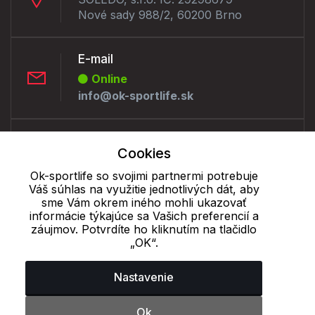
Nové sady 988/2, 60200 Brno
E-mail
Online
info@ok-sportlife.sk
Telefón:
Cookies
Offline
+421 277 270 090
Ok-sportlife so svojimi partnermi potrebuje
Váš súhlas na využitie jednotlivých dát, aby
sme Vám okrem iného mohli ukazovať
informácie týkajúce sa Vašich preferencií a
Cookie - podrobné nastavenie
|
Ďalšie informácie
|
Spracovanie
záujmov. Potvrdíte ho kliknutím na tlačidlo
osobných údajov
„OK“.
Nastavenie
Ok