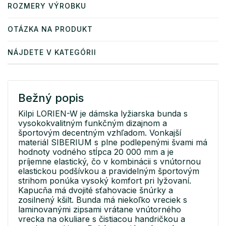
ROZMERY VÝROBKU
OTÁZKA NA PRODUKT
NÁJDETE V KATEGÓRII
Bežný popis
Kilpi LORIEN-W je dámska lyžiarska bunda s
vysokokvalitným funkčným dizajnom a
športovým decentným vzhľadom. Vonkajší
materiál SIBERIUM s plne podlepenými švami má
hodnoty vodného stĺpca 20 000 mm a je
príjemne elastický, čo v kombinácii s vnútornou
elastickou podšívkou a pravidelným športovým
strihom ponúka vysoký komfort pri lyžovaní.
Kapucňa má dvojité sťahovacie šnúrky a
zosilnený kšilt. Bunda má niekoľko vreciek s
laminovanými zipsami vrátane vnútorného
vrecka na okuliare s čistiacou handričkou a