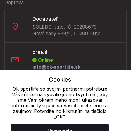
Doprava
Dodávateľ
SOLEDO, s.r.o. IČ: 29298679
Nové sady 988/2, 60200 Brno
E-mail
Online
info@ok-sportlife.sk
Cookies
Telefón:
Ok-sportlife so svojimi partnermi potrebuje
Offline
Váš súhlas na využitie jednotlivých dát, aby
+421 277 270 090
sme Vám okrem iného mohli ukazovať
informácie týkajúce sa Vašich preferencií a
záujmov. Potvrdíte ho kliknutím na tlačidlo
„OK“.
Cookie - podrobné nastavenie
|
Ďalšie informácie
|
Spracovanie
osobných údajov