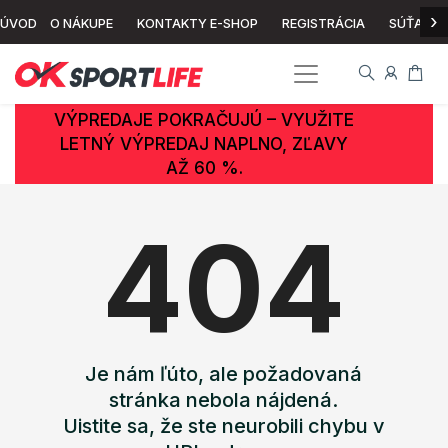
›
ÚVOD
O NÁKUPE
KONTAKTY E-SHOP
REGISTRÁCIA
SÚŤAŽ
VÝPREDAJE POKRAČUJÚ – VYUŽITE
LETNÝ VÝPREDAJ NAPLNO, ZĽAVY
AŽ 60 %.
404
Je nám ľúto, ale požadovaná
stránka nebola nájdená.
Uistite sa, že ste neurobili chybu v