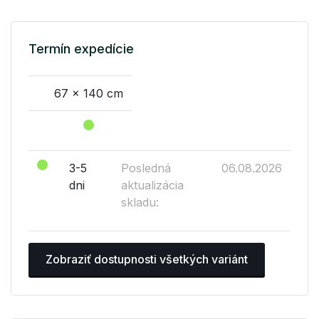
Termín expedície
67 x 140 cm
3-5
Posledná
06.08.2026
dni
aktualizácia
skladu:
Zobraziť dostupnosti všetkých variánt