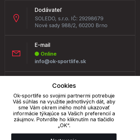
Dodávateľ
SOLEDO, s.r.o. IČ: 29298679
Nové sady 988/2, 60200 Brno
E-mail
Online
info@ok-sportlife.sk
Telefón:
Cookies
Online
Ok-sportlife so svojimi partnermi potrebuje
+421 277 270 090
Váš súhlas na využitie jednotlivých dát, aby
sme Vám okrem iného mohli ukazovať
informácie týkajúce sa Vašich preferencií a
Cookie - podrobné nastavenie
|
Ďalšie informácie
|
Spracovanie
záujmov. Potvrdíte ho kliknutím na tlačidlo
osobných údajov
„OK“.