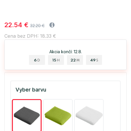
22.54 €
32.20 €
Cena bez DPH: 18.33 €
Akcia končí: 12.8.
6
15
22
49
D
H
M
S
Vyber barvu