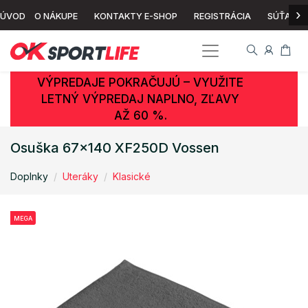
›
ÚVOD
O NÁKUPE
KONTAKTY E-SHOP
REGISTRÁCIA
SÚŤAŽ
VÝPREDAJE POKRAČUJÚ – VYUŽITE
LETNÝ VÝPREDAJ NAPLNO, ZĽAVY
AŽ 60 %.
Osuška 67x140 XF250D Vossen
Doplnky
Uteráky
Klasické
MEGA