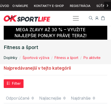
›
ÚVOD
O NÁKUPE
KONTAKTY E-SHOP
REGISTRÁCIA
SÚŤAŽ
MEGA ZĽAVY AŽ 30 % – VYUŽITE
NAJLEPŠIE PONUKY PRÁVE TERAZ!
Fitness a šport
Doplnky
Športová výživa
Fitness a šport
Po aktivite
Najpredávanejší v tejto kategórii
Filter
Odporúčané
Najlacnejšie
Najdrahšie