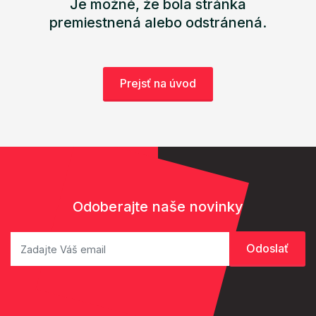
Je možné, že bola stránka
premiestnená alebo odstránená.
Prejsť na úvod
Odoberajte naše novinky