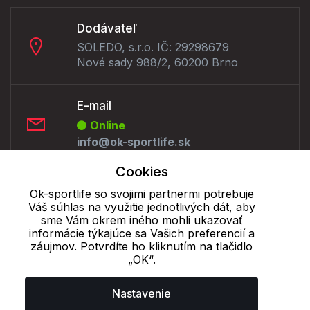
Dodávateľ
SOLEDO, s.r.o. IČ: 29298679
Nové sady 988/2, 60200 Brno
E-mail
Online
info@ok-sportlife.sk
Cookies
Telefón:
Ok-sportlife so svojimi partnermi potrebuje
Offline
Váš súhlas na využitie jednotlivých dát, aby
+421 277 270 090
sme Vám okrem iného mohli ukazovať
informácie týkajúce sa Vašich preferencií a
záujmov. Potvrdíte ho kliknutím na tlačidlo
„OK“.
Cookie - podrobné nastavenie
|
Ďalšie informácie
|
Spracovanie
osobných údajov
Nastavenie