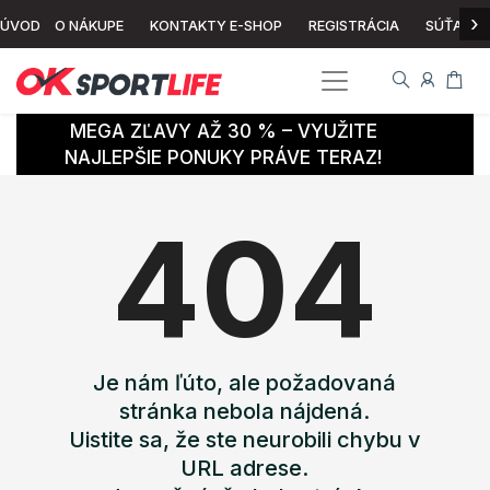
›
ÚVOD
O NÁKUPE
KONTAKTY E-SHOP
REGISTRÁCIA
SÚŤAŽ
MEGA ZĽAVY AŽ 30 % – VYUŽITE
NAJLEPŠIE PONUKY PRÁVE TERAZ!
404
Je nám ľúto, ale požadovaná
stránka nebola nájdená.
Uistite sa, že ste neurobili chybu v
URL adrese.