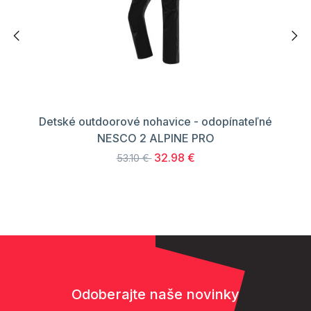
Detské outdoorové nohavice - odopínateľné
NESCO 2 ALPINE PRO
32.98 €
53.10 €
Odoberajte naše novinky