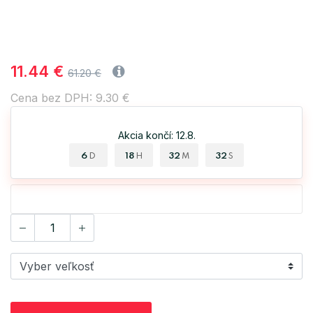
11.44 €
61.20 €
Cena bez DPH: 9.30 €
Akcia končí: 12.8.
6
18
32
32
D
H
M
S