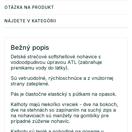
OTÁZKA NA PRODUKT
NÁJDETE V KATEGÓRII
Bežný popis
Detské strečové softshellové nohavice s
vodoodpudivou úpravou ATL (zabraňuje
prenikaniu vody do látky).
Sú vetruodolné, rýchloschnúce a z vnútornej
strany zateplené.
Pás je čiastočne elastický s pútkami na opasok.
Kalhoty majú niekoľko vreciek - dve na bokoch,
dve na stehnách so zapínaním na suchý zips a
na nohaviciach sú manžety na gombíky pre
prípadné zúženie nohavíc.
Kalhoty sú teplé a pohodlné na nosenie v