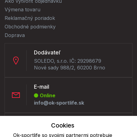
Ako vytvoriť objednávku
Výmena tovaru
Reklamačný poriadok
Obchodné podmienky
Doprava
Dodávateľ
SOLEDO, s.r.o. IČ: 29298679
Nové sady 988/2, 60200 Brno
E-mail
Online
info@ok-sportlife.sk
Telefón:
Cookies
Offline
Ok-sportlife so svojimi partnermi potrebuje