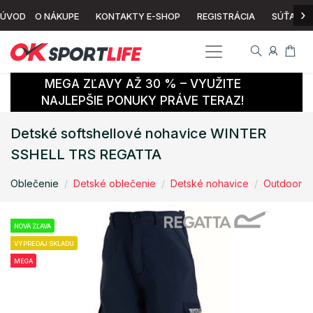
›
ÚVOD
O NÁKUPE
KONTAKTY E-SHOP
REGISTRÁCIA
SÚŤAŽ
MEGA ZĽAVY AŽ 30 % – VYUŽITE
NAJLEPŠIE PONUKY PRÁVE TERAZ!
Detské softshellové nohavice WINTER
SSHELL TRS REGATTA
Oblečenie
Detské oblečenie
Detské nohavice
Outdoor
NOVÁ ZĽAVA
VÝPREDAJ SKLADU
MEGA