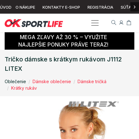
›
ÚVOD
O NÁKUPE
KONTAKTY E-SHOP
REGISTRÁCIA
SÚŤAŽ
MEGA ZĽAVY AŽ 30 % – VYUŽITE
NAJLEPŠIE PONUKY PRÁVE TERAZ!
Tričko dámske s krátkym rukávom J1112
LITEX
Oblečenie
Dámske oblečenie
Dámske tričká
Krátky rukáv