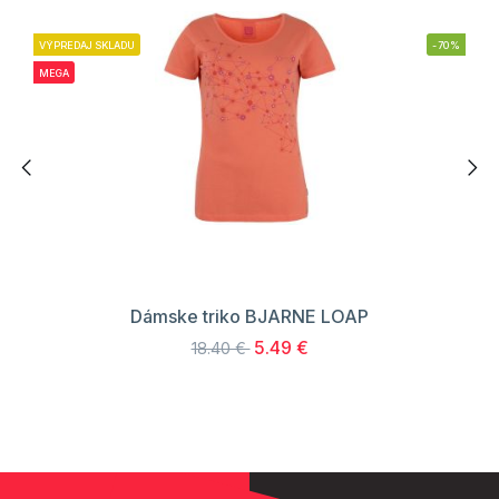
VÝPREDAJ SKLADU
-70%
MEGA
Dámske triko BJARNE LOAP
5.49 €
18.40 €