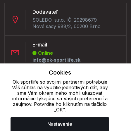
Dodávateľ
SOLEDO, s.r.o. IČ: 29298679
Nové sady 988/2, 60200 Brno
E-mail
Online
info@ok-sportlife.sk
Cookies
Telefón:
Ok-sportlife so svojimi partnermi potrebuje
Offline
Váš súhlas na využitie jednotlivých dát, aby
+421 277 270 090
sme Vám okrem iného mohli ukazovať
informácie týkajúce sa Vašich preferencií a
záujmov. Potvrdíte ho kliknutím na tlačidlo
„OK“.
Cookie - podrobné nastavenie
|
Ďalšie informácie
|
Spracovanie
osobných údajov
Nastavenie