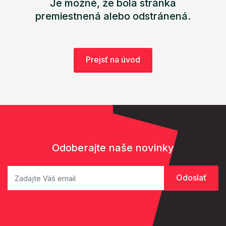
Je možné, že bola stránka
premiestnená alebo odstránená.
Prejsť na úvod
Odoberajte naše novinky