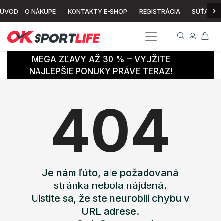
›
ÚVOD
O NÁKUPE
KONTAKTY E-SHOP
REGISTRÁCIA
SÚŤAŽ
MEGA ZĽAVY AŽ 30 % – VYUŽITE
NAJLEPŠIE PONUKY PRÁVE TERAZ!
404
Je nám ľúto, ale požadovaná
stránka nebola nájdená.
Uistite sa, že ste neurobili chybu v
URL adrese.