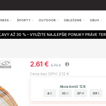
TNESS
ŠPORTY
OUTDOOR
OBLEČENIE
OBUV
AVY AŽ 30 % – VYUŽITE NAJLEPŠIE PONUKY PRÁVE TER
2.61 €
5.70 €
Cena bez DPH: 2.12 €
Akcia končí: 12.8.
6
10
37
09
D
H
M
S