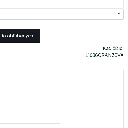
 do obľúbených
Kat. číslo:
L1036ORANZOVA