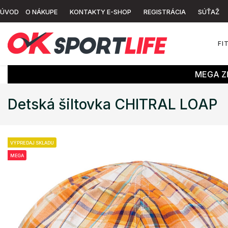
ÚVOD
O NÁKUPE
KONTAKTY E-SHOP
REGISTRÁCIA
SÚŤAŽ
FI
MEGA ZĽ
Detská šiltovka CHITRAL LOAP
VÝPREDAJ SKLADU
MEGA