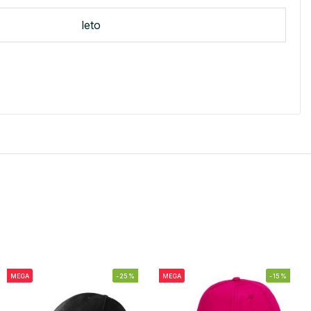
leto
MEGA
-25%
MEGA
-15%