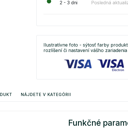
2 - 3 dni
Posledná aktuali
Ilustratívne foto - sýtosť farby produkt
rozlíšení či nastavení vášho zariadenia 
ODUKT
NÁJDETE V KATEGÓRII
Funkčné param