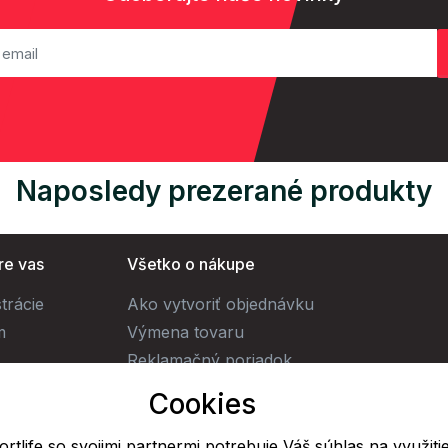
Naposledy prezerané produkty
re vas
Všetko o nákupe
trácie
Ako vytvoriť objednávku
m
Výmena tovaru
Reklamačný poriadok
Obchodné podmienky
Cookies
Doprava
rtlife so svojimi partnermi potrebuje Váš súhlas na využiti