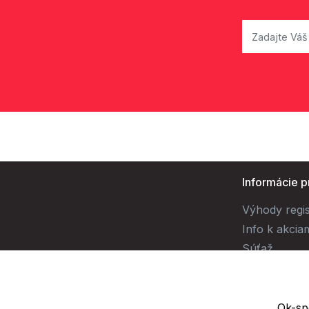
Informácie p
Výhody regis
Info k akcia
Súťaž
Ok-spo