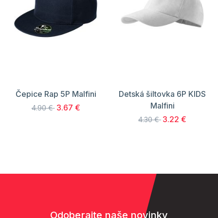
Čepice Rap 5P Malfini
Detská šiltovka 6P KIDS
Malfini
3.67 €
4.90 €
3.22 €
4.30 €
Odoberajte naše novinky