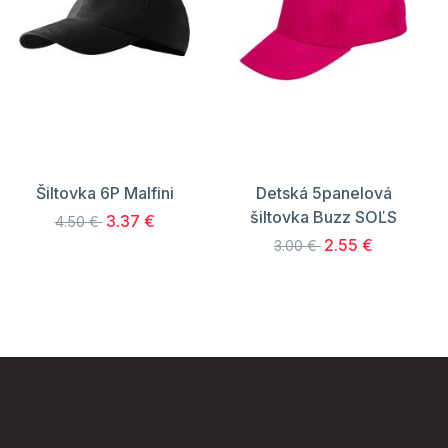
Šiltovka 6P Malfini
Detská 5panelová
šiltovka Buzz SOĽS
3.37 €
4.50 €
2.55 €
3.00 €