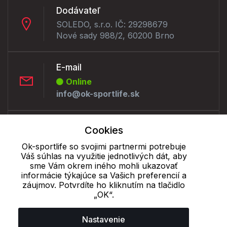
Dodávateľ
SOLEDO, s.r.o. IČ: 29298679
Nové sady 988/2, 60200 Brno
E-mail
Online
info@ok-sportlife.sk
Telefón:
Cookies
Offline
Ok-sportlife so svojimi partnermi potrebuje
+421 277 270 090
Váš súhlas na využitie jednotlivých dát, aby
sme Vám okrem iného mohli ukazovať
informácie týkajúce sa Vašich preferencií a
Cookie - podrobné nastavenie
|
Ďalšie informácie
|
Spracovanie
záujmov. Potvrdíte ho kliknutím na tlačidlo
„OK“.
osobných údajov
Nastavenie