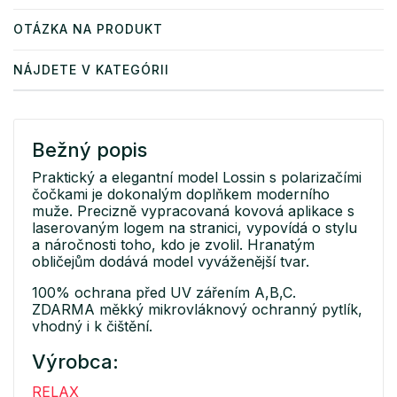
OTÁZKA NA PRODUKT
NÁJDETE V KATEGÓRII
Bežný popis
Praktický a elegantní model Lossin s polarizačími
čočkami je dokonalým doplňkem moderního
muže. Precizně vypracovaná kovová aplikace s
laserovaným logem na stranici, vypovídá o stylu
a náročnosti toho, kdo je zvolil. Hranatým
obličejům dodává model vyváženější tvar.
100% ochrana před UV zářením A,B,C.
ZDARMA měkký mikrovláknový ochranný pytlík,
vhodný i k čištění.
Výrobca:
RELAX