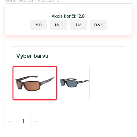
Akcia končí: 12.8.
6
18
1
06
D
H
M
S
Vyber barvu