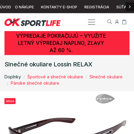
›
ÚVOD
O NÁKUPE
KONTAKTY E-SHOP
REGISTRÁCIA
SÚŤAŽ
VÝPREDAJE POKRAČUJÚ – VYUŽITE
LETNÝ VÝPREDAJ NAPLNO, ZĽAVY
AŽ 60 %.
Slnečné okuliare Lossin RELAX
Doplnky
Športové a slnečné okuliare
Slnečné okuliare
Pánske slnečné okuliare
MEGA