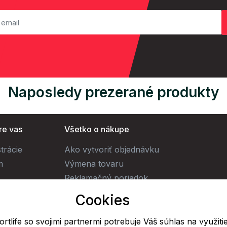
Naposledy prezerané produkty
re vas
Všetko o nákupe
trácie
Ako vytvoriť objednávku
m
Výmena tovaru
Reklamačný poriadok
Obchodné podmienky
Cookies
Doprava
rtlife so svojimi partnermi potrebuje Váš súhlas na využiti