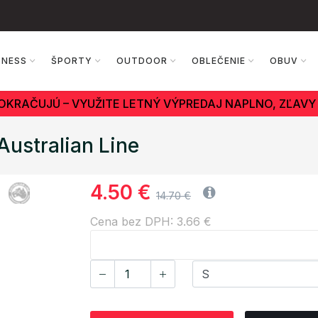
TNESS
ŠPORTY
OUTDOOR
OBLEČENIE
OBUV
OKRAČUJÚ – VYUŽITE LETNÝ VÝPREDAJ NAPLNO, ZĽAVY 
ustralian Line
4.50 €
14.70 €
Cena bez DPH: 3.66 €