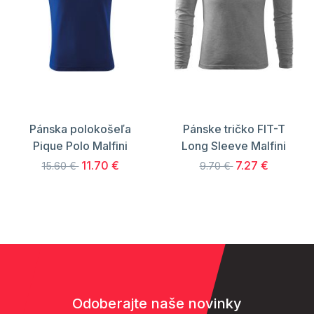
Pánska polokošeľa
Pánske tričko FIT-T
Pique Polo Malfini
Long Sleeve Malfini
11.70 €
7.27 €
15.60 €
9.70 €
Odoberajte naše novinky