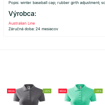
Popis: winter baseball cap; rubber girth adjustment; sc
Výrobca:
Australian Line
Záručná doba: 24 mesiacov
MEGA
-25%
MEGA
-25%