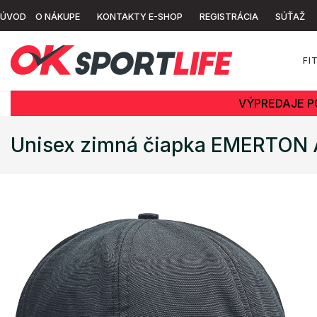
ÚVOD
O NÁKUPE
KONTAKTY E-SHOP
REGISTRÁCIA
SÚŤAŽ
FI
VÝPREDAJE P
Unisex zimná čiapka EMERTON A