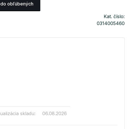
 do obľúbených
Kat. číslo:
0314005460
ualizácia skladu:
06.08.2026