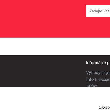
Informácie p
Výhody regis
Info k akcia
Súťaž
Ok-spo