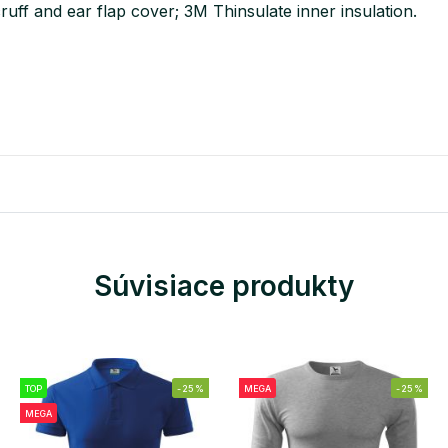
ruff and ear flap cover; 3M Thinsulate inner insulation.
Súvisiace produkty
TOP
-25%
MEGA
-25%
MEGA