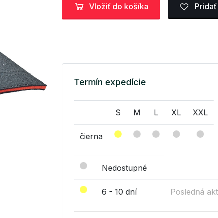
Vložiť do košíka
Pridať
Termín expedície
S
M
L
XL
XXL
čierna
Nedostupné
6 - 10 dní
Posledná akt