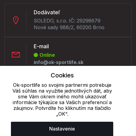
Dodávateľ
SOLEDO, s.r.o. IČ: 29298679
Nové sady 988/2, 60200 Brno
E-mail
Online
info@ok-sportlife.sk
Cookies
Telefón:
Ok-sportlife so svojimi partnermi potrebuje
Online
Váš súhlas na využitie jednotlivých dát, aby
+421 277 270 090
sme Vám okrem iného mohli ukazovať
informácie týkajúce sa Vašich preferencií a
záujmov. Potvrdíte ho kliknutím na tlačidlo
„OK“.
Cookie - podrobné nastavenie
|
Ďalšie informácie
|
Spracovanie
osobných údajov
Nastavenie