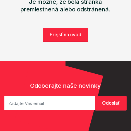
Je možné, že bola stránka
premiestnená alebo odstránená.
Prejsť na úvod
Odoberajte naše novinky